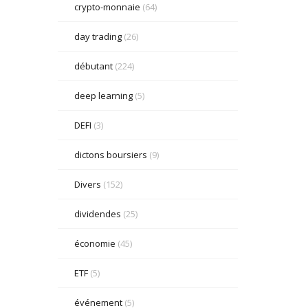
crypto-monnaie
(64)
day trading
(26)
débutant
(224)
deep learning
(5)
DEFI
(3)
dictons boursiers
(9)
Divers
(152)
dividendes
(25)
économie
(45)
ETF
(5)
événement
(5)