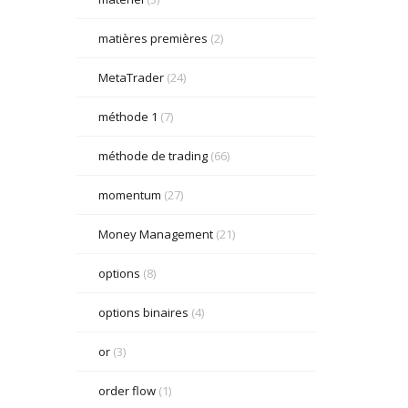
matières premières
(2)
MetaTrader
(24)
méthode 1
(7)
méthode de trading
(66)
momentum
(27)
Money Management
(21)
options
(8)
options binaires
(4)
or
(3)
order flow
(1)