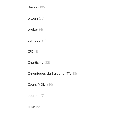
Bases
(196)
bitcoin
(50)
broker
(4)
carnaval
(11)
CFD
(1)
Chartisme
(32)
Chroniques du Screener TA
(18)
Cours MQL4
(10)
courtier
(7)
crise
(54)