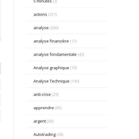
5 minutes
(2)
actions
(251)
analyse
(260)
analyse financière
(17)
analyse fondamentale
(43)
Analyse graphique
(70)
el datetime=""> <em> <i> <q cite=""> <strike> <strong>
Analyse Technique
(140)
anti-crise
(29)
apprendre
(85)
argent
(66)
Autotrading
(38)