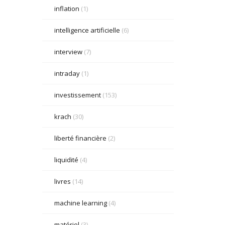
inflation
(1)
intelligence artificielle
(6)
interview
(7)
intraday
(1)
investissement
(153)
krach
(30)
liberté financière
(2)
liquidité
(4)
livres
(14)
machine learning
(4)
matériel
(3)