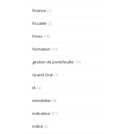
finance
(2)
fiscalité
(2)
Forex
(56)
formation
(10)
gestion de portefeuille
(10)
Grand Oral
(7)
IA
(4)
immobilier
(8)
indicateur
(51)
indice
(2)