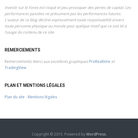
Investir sur le Forex est risqué et peu provoquer des pertes de capital. Les
performances passées ne présument pas les performances futures.
L'auteur de ce blog décline expressément toute responsabilité envers
toute personne physique ou morale pour quelque motif que ce soit lié à
l’usage du contenu de ce site.
REMERCIEMENTS
Remerciements
Merci aux excellents graphiques
ProRealtime
et
TradingView
PLAN ET MENTIONS LÉGALES
Plan du site
-
Mentions légales
Copyright © 2015. Powered by
WordPress
.