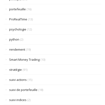
portefeuille
(16)
ProRealTime
(13)
psychologie
(12)
python
(2)
rendement
(19)
Smart Money Trading
(10)
stratégie
(91)
suivi actions
(15)
suivi de portefeuille
(18)
suivi indices
(2)