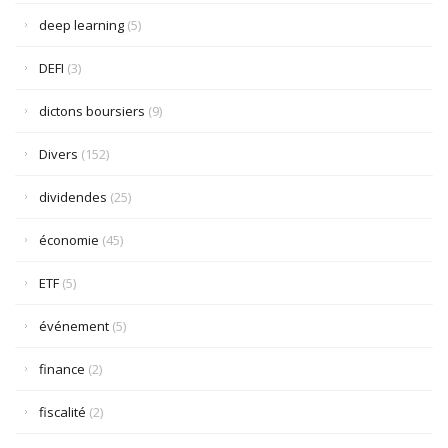
deep learning
(5)
DEFI
(3)
dictons boursiers
(9)
Divers
(152)
dividendes
(25)
économie
(45)
ETF
(5)
événement
(5)
finance
(2)
fiscalité
(2)