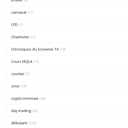
broker
(4)
carnaval
(11)
CFD
(1)
Chartisme
(32)
Chroniques du Screener TA
(18)
Cours MQL4
(10)
courtier
(7)
crise
(54)
crypto-monnaie
(64)
day trading
(26)
débutant
(224)