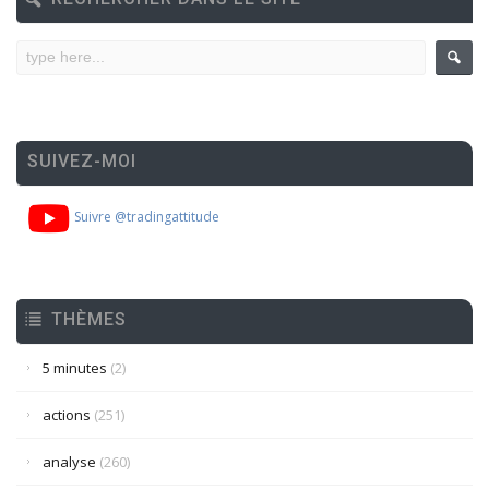
SUIVEZ-MOI
Suivre @tradingattitude
THÈMES
5 minutes
(2)
actions
(251)
analyse
(260)