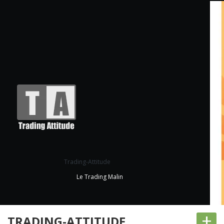
Trading-Attitude
Le Trading Malin
+
TRADING-ATTITUDE