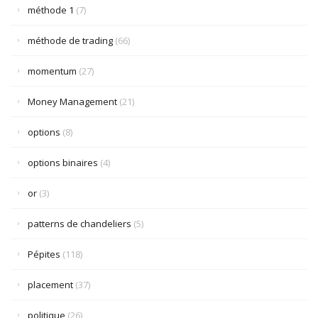
méthode 1
(7)
méthode de trading
(66)
momentum
(27)
Money Management
(21)
options
(8)
options binaires
(4)
or
(3)
patterns de chandeliers
(5)
Pépites
(118)
placement
(37)
politique
(26)