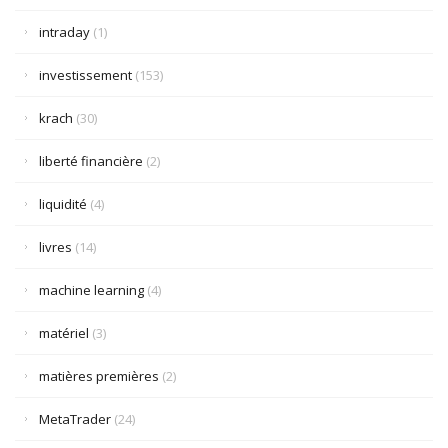
intraday
(1)
investissement
(153)
krach
(30)
liberté financière
(2)
liquidité
(4)
livres
(14)
machine learning
(4)
matériel
(3)
matières premières
(2)
MetaTrader
(24)