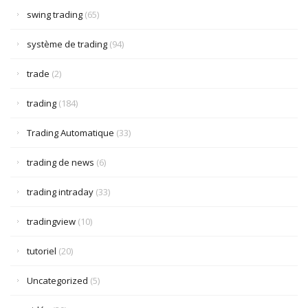
swing trading
(65)
système de trading
(94)
trade
(2)
trading
(184)
Trading Automatique
(33)
trading de news
(6)
trading intraday
(33)
tradingview
(10)
tutoriel
(20)
Uncategorized
(5)