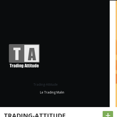
Trading-Attitude
Le Trading Malin
+
TRADING-ATTITUDE