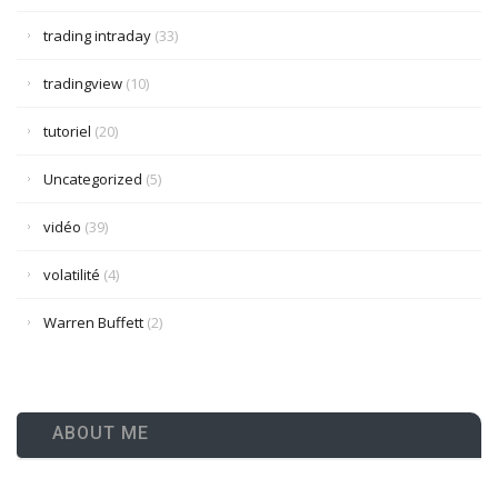
trading intraday
(33)
tradingview
(10)
tutoriel
(20)
Uncategorized
(5)
vidéo
(39)
volatilité
(4)
Warren Buffett
(2)
ABOUT ME