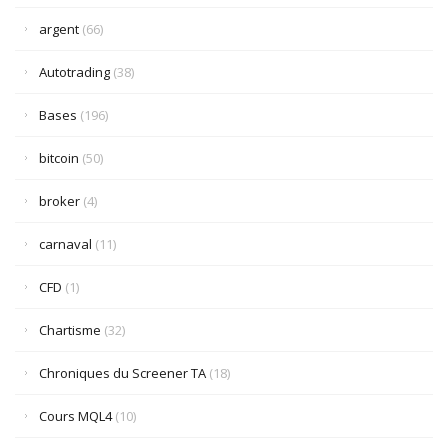
argent
(66)
Autotrading
(38)
Bases
(196)
bitcoin
(50)
broker
(4)
carnaval
(11)
CFD
(1)
Chartisme
(32)
Chroniques du Screener TA
(18)
Cours MQL4
(10)