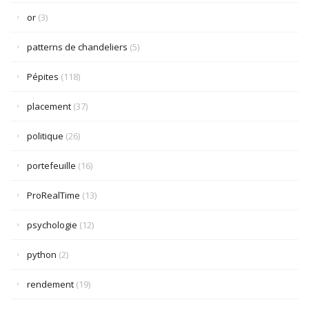
or
(3)
patterns de chandeliers
(5)
Pépites
(118)
placement
(37)
politique
(26)
portefeuille
(16)
ProRealTime
(13)
psychologie
(12)
python
(2)
rendement
(19)