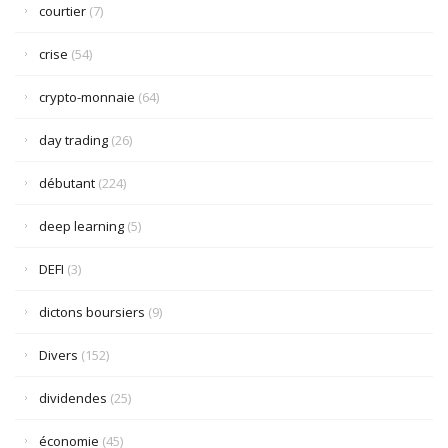
courtier
(7)
crise
(54)
crypto-monnaie
(64)
day trading
(26)
débutant
(224)
deep learning
(5)
DEFI
(3)
dictons boursiers
(9)
Divers
(152)
dividendes
(25)
économie
(45)