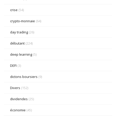
crise
(54)
crypto-monnaie
(64)
day trading
(26)
débutant
(224)
deep learning
(5)
DEFI
(3)
dictons boursiers
(9)
Divers
(152)
dividendes
(25)
économie
(45)