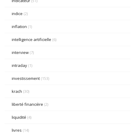
indicateur
(51)
indice
(2)
inflation
(1)
intelligence artificielle
(6)
interview
(7)
intraday
(1)
investissement
(153)
krach
(30)
liberté financière
(2)
liquidité
(4)
livres
(14)