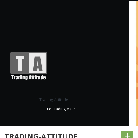
Trading-Attitude
Le Trading Malin
+
TRADING-ATTITUDE