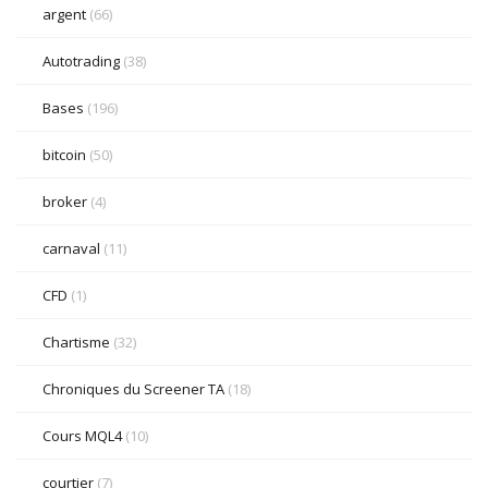
argent
(66)
Autotrading
(38)
Bases
(196)
bitcoin
(50)
broker
(4)
carnaval
(11)
CFD
(1)
Chartisme
(32)
Chroniques du Screener TA
(18)
Cours MQL4
(10)
courtier
(7)