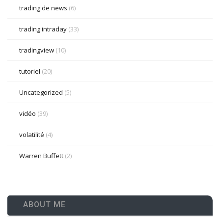
trading de news
(6)
trading intraday
(33)
tradingview
(10)
tutoriel
(20)
Uncategorized
(5)
vidéo
(39)
volatilité
(4)
Warren Buffett
(2)
ABOUT ME