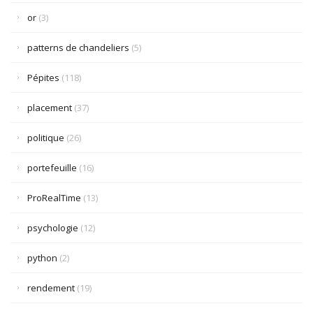
or
(3)
patterns de chandeliers
(5)
Pépites
(118)
placement
(37)
politique
(26)
portefeuille
(16)
ProRealTime
(13)
psychologie
(12)
python
(2)
rendement
(19)