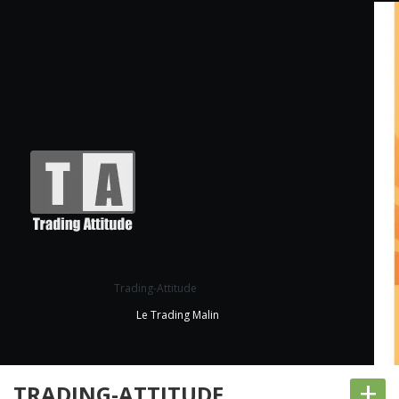
Trading-Attitude
Le Trading Malin
+
TRADING-ATTITUDE