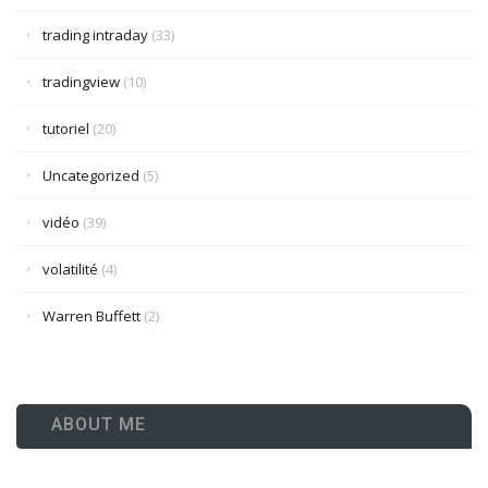
trading intraday
(33)
tradingview
(10)
tutoriel
(20)
Uncategorized
(5)
vidéo
(39)
volatilité
(4)
Warren Buffett
(2)
ABOUT ME