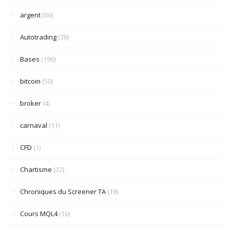
argent
(66)
Autotrading
(38)
Bases
(196)
bitcoin
(50)
broker
(4)
carnaval
(11)
CFD
(1)
Chartisme
(32)
Chroniques du Screener TA
(18)
Cours MQL4
(10)