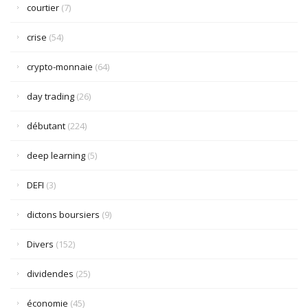
courtier
(7)
crise
(54)
crypto-monnaie
(64)
day trading
(26)
débutant
(224)
deep learning
(5)
DEFI
(3)
dictons boursiers
(9)
Divers
(152)
dividendes
(25)
économie
(45)