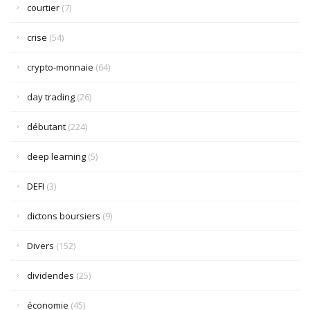
courtier
(7)
crise
(54)
crypto-monnaie
(64)
day trading
(26)
débutant
(224)
deep learning
(5)
DEFI
(3)
dictons boursiers
(9)
Divers
(152)
dividendes
(25)
économie
(45)