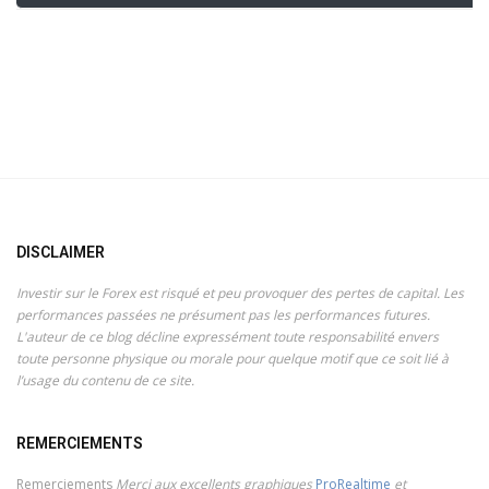
DISCLAIMER
Investir sur le Forex est risqué et peu provoquer des pertes de capital. Les
performances passées ne présument pas les performances futures.
L'auteur de ce blog décline expressément toute responsabilité envers
toute personne physique ou morale pour quelque motif que ce soit lié à
l’usage du contenu de ce site.
REMERCIEMENTS
Remerciements
Merci aux excellents graphiques
ProRealtime
et