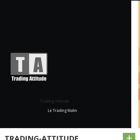
Trading-Attitude
Le Trading Malin
+
TRADING-ATTITUDE