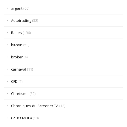
argent
(66)
Autotrading
(38)
Bases
(196)
bitcoin
(50)
broker
(4)
carnaval
(11)
CFD
(1)
Chartisme
(32)
Chroniques du Screener TA
(18)
Cours MQL4
(10)