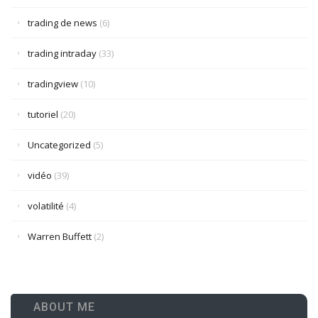
trading de news
(6)
trading intraday
(33)
tradingview
(10)
tutoriel
(20)
Uncategorized
(5)
vidéo
(39)
volatilité
(4)
Warren Buffett
(2)
ABOUT ME