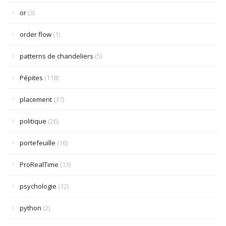
or
(3)
order flow
(1)
patterns de chandeliers
(5)
Pépites
(118)
placement
(37)
politique
(26)
portefeuille
(16)
ProRealTime
(13)
psychologie
(12)
python
(2)