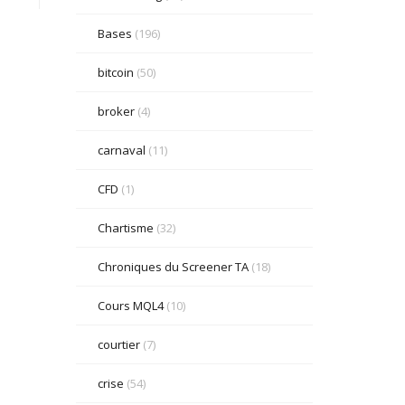
Bases
(196)
bitcoin
(50)
broker
(4)
carnaval
(11)
CFD
(1)
Chartisme
(32)
Chroniques du Screener TA
(18)
Cours MQL4
(10)
courtier
(7)
crise
(54)