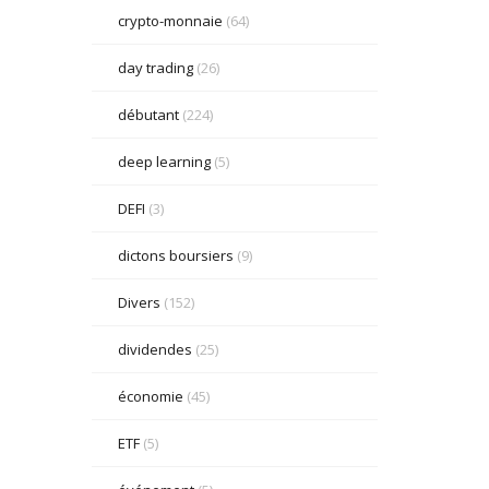
crypto-monnaie
(64)
day trading
(26)
débutant
(224)
deep learning
(5)
DEFI
(3)
dictons boursiers
(9)
Divers
(152)
dividendes
(25)
économie
(45)
ETF
(5)