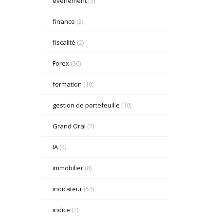
événement
(5)
finance
(2)
fiscalité
(2)
Forex
(56)
formation
(10)
gestion de portefeuille
(10)
Grand Oral
(7)
IA
(4)
immobilier
(8)
indicateur
(51)
indice
(2)