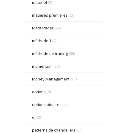
matériel
(3)
matières premières
(2)
MetaTrader
(24)
méthode 1
(7)
méthode de trading
(66)
momentum
(27)
Money Management
(21)
options
(8)
options binaires
(4)
or
(3)
patterns de chandeliers
(5)