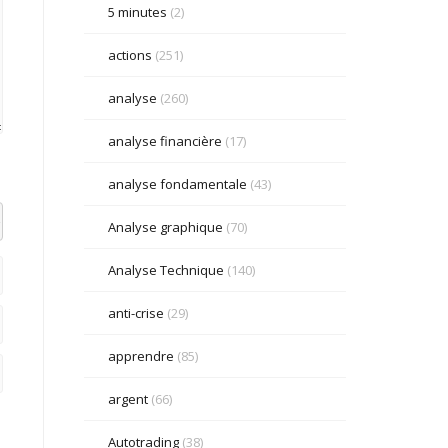
5 minutes
(2)
actions
(251)
analyse
(260)
analyse financière
(17)
analyse fondamentale
(43)
el datetime=""> <em> <i> <q cite=""> <strike> <strong>
Analyse graphique
(70)
Analyse Technique
(140)
anti-crise
(29)
apprendre
(85)
argent
(66)
Autotrading
(38)