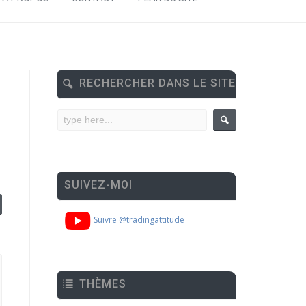
RECHERCHER DANS LE SITE
SUIVEZ-MOI
Suivre @tradingattitude
THÈMES