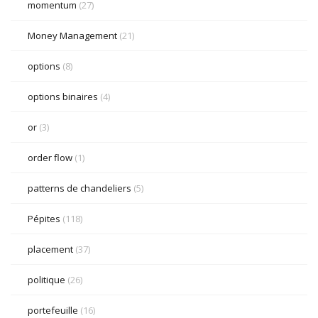
momentum
(27)
Money Management
(21)
options
(8)
options binaires
(4)
or
(3)
order flow
(1)
patterns de chandeliers
(5)
Pépites
(118)
placement
(37)
politique
(26)
portefeuille
(16)