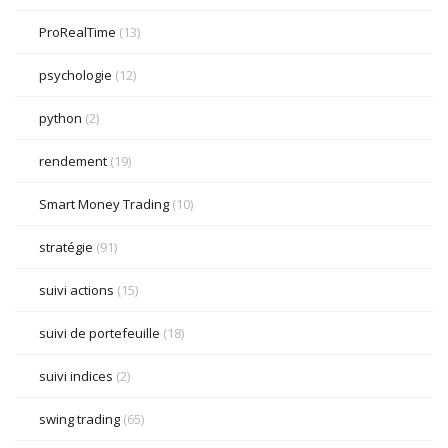
ProRealTime
(13)
psychologie
(12)
python
(2)
rendement
(19)
Smart Money Trading
(10)
stratégie
(91)
suivi actions
(15)
suivi de portefeuille
(18)
suivi indices
(2)
swing trading
(65)