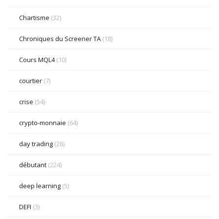
Chartisme
(32)
Chroniques du Screener TA
(18)
Cours MQL4
(10)
courtier
(7)
crise
(54)
crypto-monnaie
(64)
day trading
(26)
débutant
(224)
deep learning
(5)
DEFI
(3)