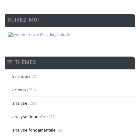
SUIVEZ-MOI
Suivre @tradingattitude
THÈMES
5 minutes
(2)
actions
(251)
analyse
(260)
analyse financière
(17)
analyse fondamentale
(43)