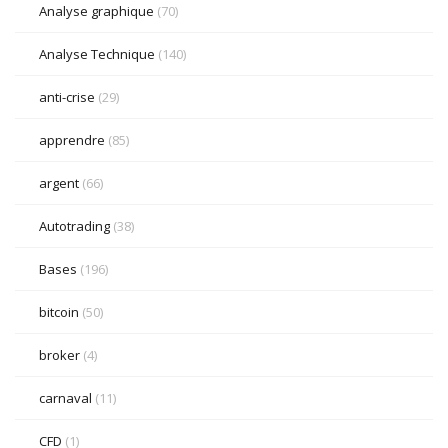
Analyse graphique
(70)
Analyse Technique
(140)
anti-crise
(29)
apprendre
(85)
argent
(66)
Autotrading
(38)
Bases
(196)
bitcoin
(50)
broker
(4)
carnaval
(11)
CFD
(1)