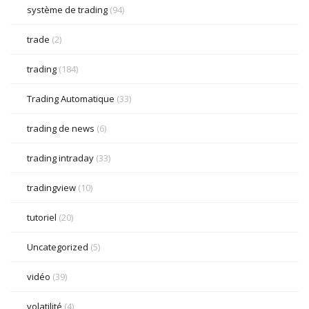
système de trading
(94)
trade
(2)
trading
(184)
Trading Automatique
(33)
trading de news
(6)
trading intraday
(33)
tradingview
(10)
tutoriel
(20)
Uncategorized
(5)
vidéo
(39)
volatilité
(4)