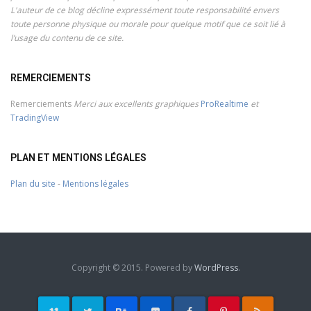
L'auteur de ce blog décline expressément toute responsabilité envers
toute personne physique ou morale pour quelque motif que ce soit lié à
l’usage du contenu de ce site.
REMERCIEMENTS
Remerciements
Merci aux excellents graphiques
ProRealtime
et
TradingView
PLAN ET MENTIONS LÉGALES
Plan du site
-
Mentions légales
Copyright © 2015. Powered by
WordPress
.