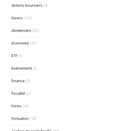
dictons boursiers
(9)
Divers
(152)
dividendes
(25)
économie
(45)
ETF
(5)
événement
(5)
finance
(2)
fiscalité
(2)
Forex
(56)
formation
(10)
gestion de portefeuille
(10)