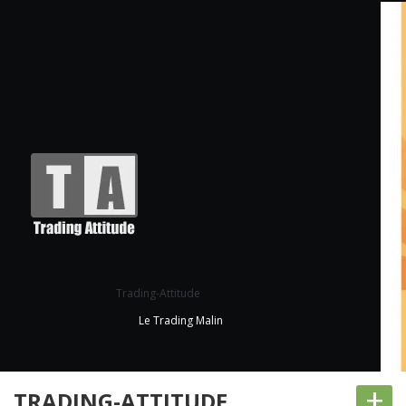
Trading-Attitude
Le Trading Malin
+
TRADING-ATTITUDE