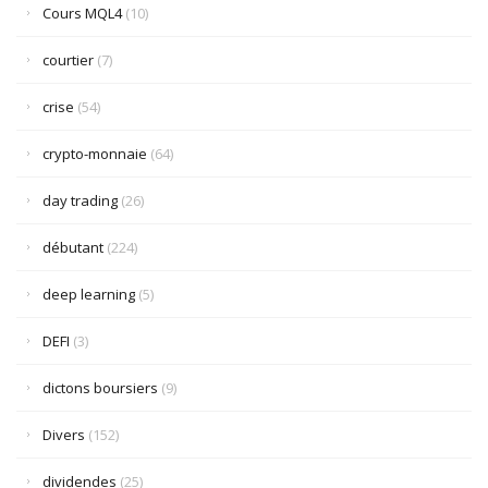
Cours MQL4
(10)
courtier
(7)
crise
(54)
crypto-monnaie
(64)
day trading
(26)
débutant
(224)
deep learning
(5)
DEFI
(3)
dictons boursiers
(9)
Divers
(152)
dividendes
(25)