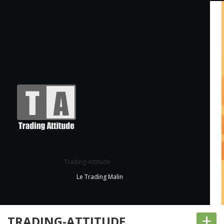
Trading-Attitude
Le Trading Malin
+
TRADING-ATTITUDE