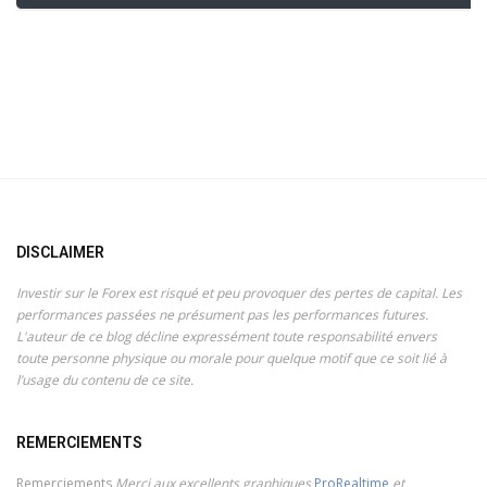
DISCLAIMER
Investir sur le Forex est risqué et peu provoquer des pertes de capital. Les
performances passées ne présument pas les performances futures.
L'auteur de ce blog décline expressément toute responsabilité envers
toute personne physique ou morale pour quelque motif que ce soit lié à
l’usage du contenu de ce site.
REMERCIEMENTS
Remerciements
Merci aux excellents graphiques
ProRealtime
et