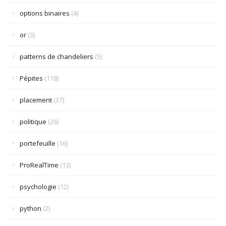
options binaires
(4)
or
(3)
patterns de chandeliers
(5)
Pépites
(118)
placement
(37)
politique
(26)
portefeuille
(16)
ProRealTime
(13)
psychologie
(12)
python
(2)