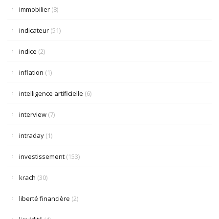
immobilier
(8)
indicateur
(51)
indice
(2)
inflation
(1)
intelligence artificielle
(6)
interview
(7)
intraday
(1)
investissement
(153)
krach
(30)
liberté financière
(2)