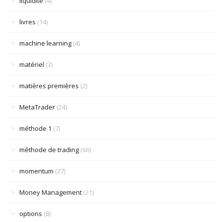
liquidité
(4)
livres
(14)
machine learning
(4)
matériel
(3)
matières premières
(2)
MetaTrader
(24)
méthode 1
(7)
méthode de trading
(66)
momentum
(27)
Money Management
(21)
options
(8)