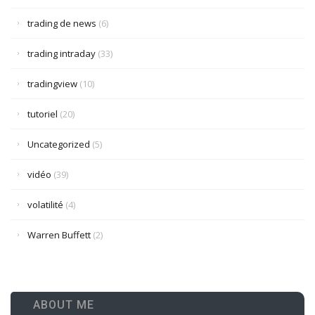
trading de news
(6)
trading intraday
(33)
tradingview
(10)
tutoriel
(20)
Uncategorized
(5)
vidéo
(39)
volatilité
(4)
Warren Buffett
(2)
ABOUT ME