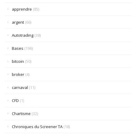
apprendre
(85)
argent
(66)
Autotrading
(38)
Bases
(196)
bitcoin
(50)
broker
(4)
carnaval
(11)
CFD
(1)
Chartisme
(32)
Chroniques du Screener TA
(18)