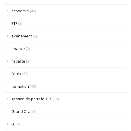
économie
(45)
ETF
(5)
événement
(5)
finance
(2)
fiscalité
(2)
Forex
(56)
formation
(10)
gestion de portefeuille
(10)
Grand Oral
(7)
IA
(4)