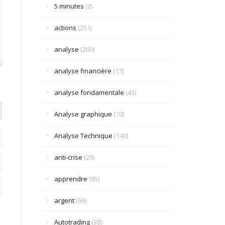
5 minutes
(2)
actions
(251)
analyse
(260)
analyse financière
(17)
analyse fondamentale
(43)
el datetime=""> <em> <i> <q cite=""> <strike> <strong>
Analyse graphique
(70)
Analyse Technique
(140)
anti-crise
(29)
apprendre
(85)
argent
(66)
Autotrading
(38)