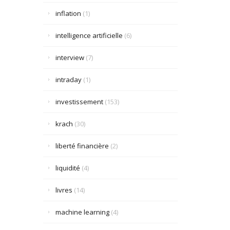
inflation
(1)
intelligence artificielle
(6)
interview
(7)
intraday
(1)
investissement
(153)
krach
(30)
liberté financière
(2)
liquidité
(4)
livres
(14)
machine learning
(4)