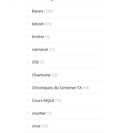
Bases
(196)
bitcoin
(50)
broker
(4)
carnaval
(11)
CFD
(1)
Chartisme
(32)
Chroniques du Screener TA
(18)
Cours MQL4
(10)
courtier
(7)
crise
(54)