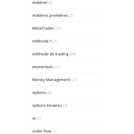
matériel
(3)
matières premières
(2)
MetaTrader
(24)
méthode 1
(7)
méthode de trading
(66)
momentum
(27)
Money Management
(21)
options
(8)
options binaires
(4)
or
(3)
order flow
(1)