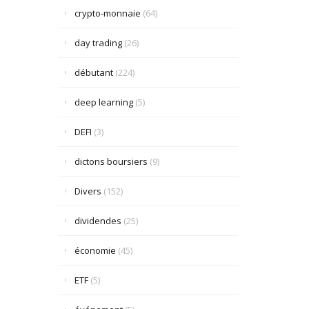
crypto-monnaie
(64)
day trading
(26)
débutant
(224)
deep learning
(5)
DEFI
(3)
dictons boursiers
(9)
Divers
(152)
dividendes
(25)
économie
(45)
ETF
(5)