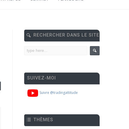
RECHERCHER DANS LE SITE
SUIVEZ-MOI
Suivre @tradingattitude
THÈMES