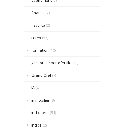
événement
(5)
finance
(2)
fiscalité
(2)
Forex
(56)
formation
(10)
gestion de portefeuille
(10)
Grand Oral
(7)
IA
(4)
immobilier
(8)
indicateur
(51)
indice
(2)