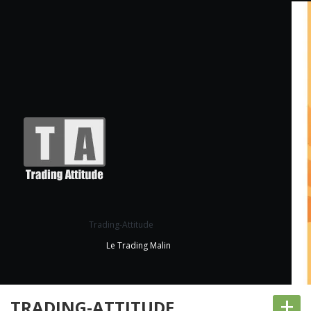
Trading-Attitude
Le Trading Malin
+
TRADING-ATTITUDE