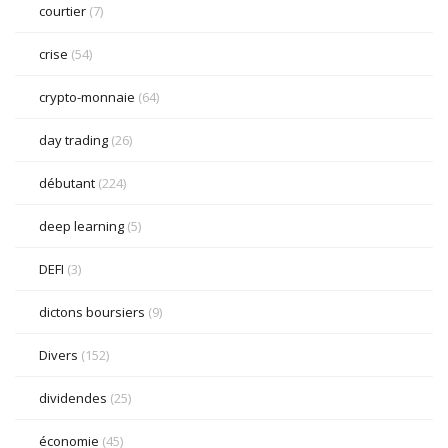
courtier
(7)
crise
(54)
crypto-monnaie
(64)
day trading
(26)
débutant
(224)
deep learning
(5)
DEFI
(3)
dictons boursiers
(9)
Divers
(152)
dividendes
(25)
économie
(45)