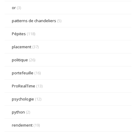
or
(3)
patterns de chandeliers
(5)
Pépites
(118)
placement
(37)
politique
(26)
portefeuille
(16)
ProRealTime
(13)
psychologie
(12)
python
(2)
rendement
(19)