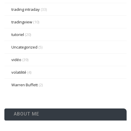
trading intraday
(33)
tradingview
(10)
tutoriel
(20)
Uncategorized
(5)
vidéo
(39)
volatilité
(4)
Warren Buffett
(2)
ABOUT ME