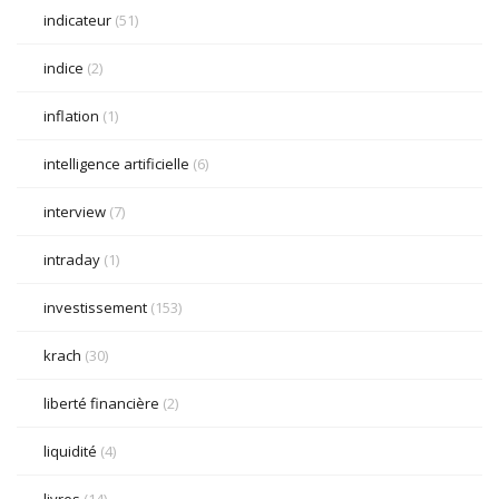
indicateur
(51)
indice
(2)
inflation
(1)
intelligence artificielle
(6)
interview
(7)
intraday
(1)
investissement
(153)
krach
(30)
liberté financière
(2)
liquidité
(4)