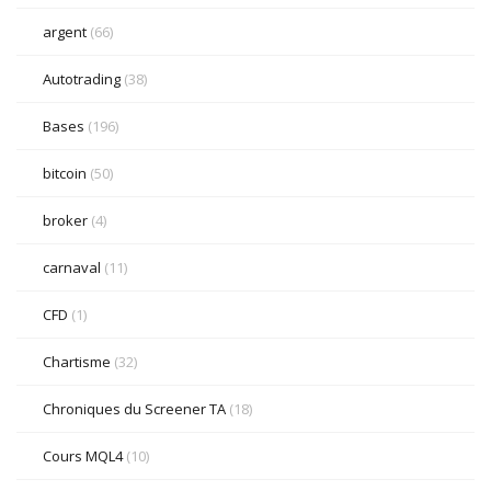
argent
(66)
Autotrading
(38)
Bases
(196)
bitcoin
(50)
broker
(4)
carnaval
(11)
CFD
(1)
Chartisme
(32)
Chroniques du Screener TA
(18)
Cours MQL4
(10)