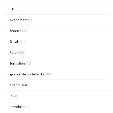
ETF
(5)
événement
(5)
finance
(2)
fiscalité
(2)
Forex
(56)
formation
(10)
gestion de portefeuille
(10)
Grand Oral
(7)
IA
(4)
immobilier
(8)