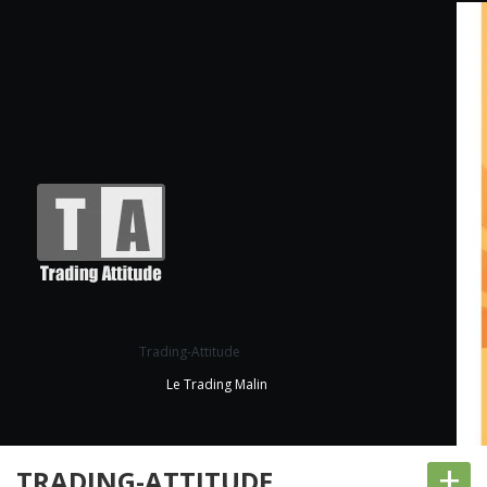
Trading-Attitude
Le Trading Malin
+
TRADING-ATTITUDE