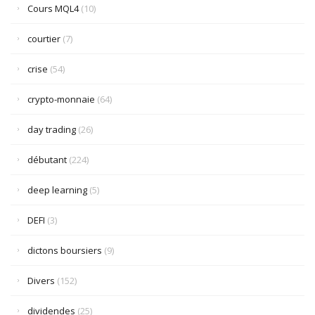
Cours MQL4
(10)
courtier
(7)
crise
(54)
crypto-monnaie
(64)
day trading
(26)
débutant
(224)
deep learning
(5)
DEFI
(3)
dictons boursiers
(9)
Divers
(152)
dividendes
(25)