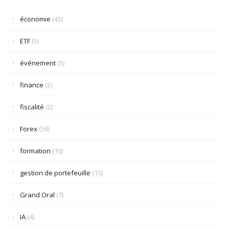
économie
(45)
ETF
(5)
événement
(5)
finance
(2)
fiscalité
(2)
Forex
(56)
formation
(10)
gestion de portefeuille
(10)
Grand Oral
(7)
IA
(4)