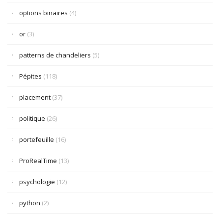
options binaires
(4)
or
(3)
patterns de chandeliers
(5)
Pépites
(118)
placement
(37)
politique
(26)
portefeuille
(16)
ProRealTime
(13)
psychologie
(12)
python
(2)