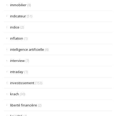
immobilier
(8)
indicateur
(51)
indice
(2)
inflation
(1)
intelligence artificielle
(6)
interview
(7)
intraday
(1)
investissement
(153)
krach
(30)
liberté financière
(2)