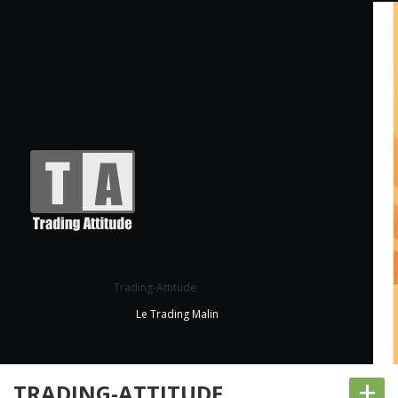
Trading-Attitude
Le Trading Malin
+
TRADING-ATTITUDE