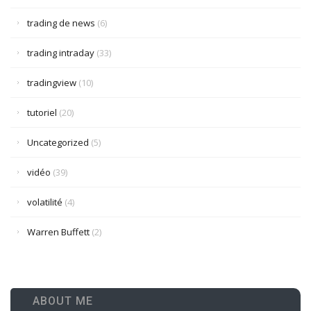
trading de news
(6)
trading intraday
(33)
tradingview
(10)
tutoriel
(20)
Uncategorized
(5)
vidéo
(39)
volatilité
(4)
Warren Buffett
(2)
ABOUT ME