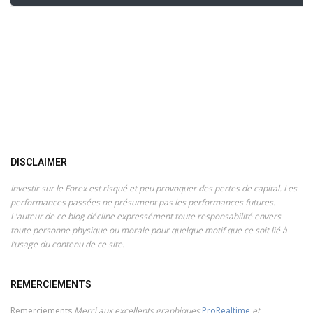
DISCLAIMER
Investir sur le Forex est risqué et peu provoquer des pertes de capital. Les
performances passées ne présument pas les performances futures.
L'auteur de ce blog décline expressément toute responsabilité envers
toute personne physique ou morale pour quelque motif que ce soit lié à
l’usage du contenu de ce site.
REMERCIEMENTS
Remerciements
Merci aux excellents graphiques
ProRealtime
et