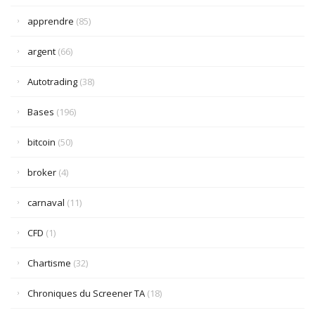
apprendre
(85)
argent
(66)
Autotrading
(38)
Bases
(196)
bitcoin
(50)
broker
(4)
carnaval
(11)
CFD
(1)
Chartisme
(32)
Chroniques du Screener TA
(18)