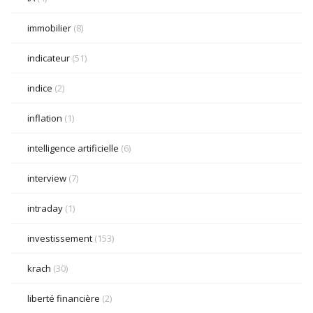
immobilier
(8)
indicateur
(51)
indice
(2)
inflation
(1)
intelligence artificielle
(6)
interview
(7)
intraday
(1)
investissement
(153)
krach
(30)
liberté financière
(2)