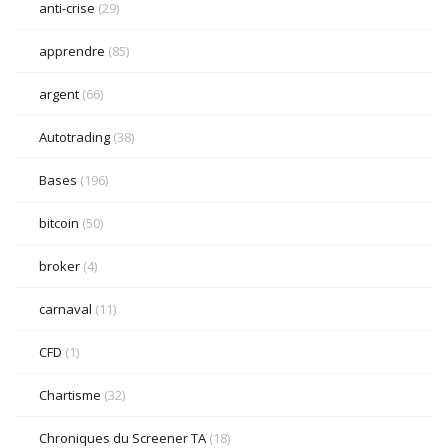
anti-crise
(29)
apprendre
(85)
argent
(66)
Autotrading
(38)
Bases
(196)
bitcoin
(50)
broker
(4)
carnaval
(11)
CFD
(1)
Chartisme
(32)
Chroniques du Screener TA
(18)