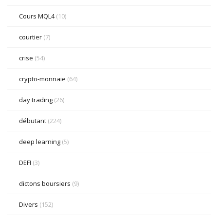
Cours MQL4
(10)
courtier
(7)
crise
(54)
crypto-monnaie
(64)
day trading
(26)
débutant
(224)
deep learning
(5)
DEFI
(3)
dictons boursiers
(9)
Divers
(152)