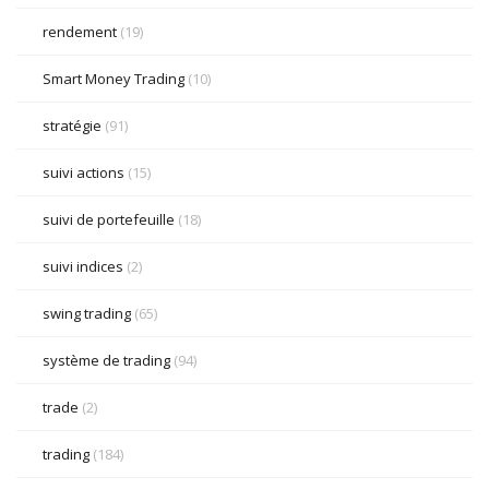
rendement
(19)
Smart Money Trading
(10)
stratégie
(91)
suivi actions
(15)
suivi de portefeuille
(18)
suivi indices
(2)
swing trading
(65)
système de trading
(94)
trade
(2)
trading
(184)