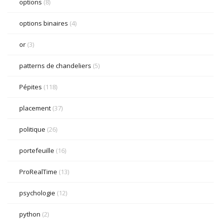
options
(8)
options binaires
(4)
or
(3)
patterns de chandeliers
(5)
Pépites
(118)
placement
(37)
politique
(26)
portefeuille
(16)
ProRealTime
(13)
psychologie
(12)
python
(2)