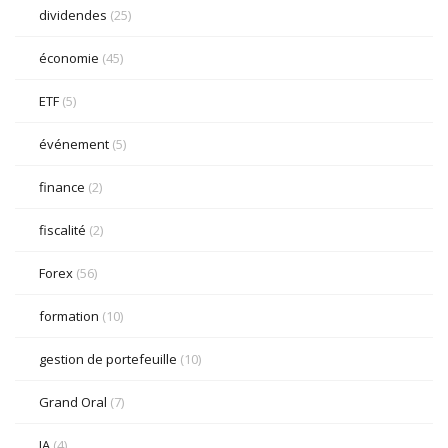
dividendes
(25)
économie
(45)
ETF
(5)
événement
(5)
finance
(2)
fiscalité
(2)
Forex
(56)
formation
(10)
gestion de portefeuille
(10)
Grand Oral
(7)
IA
(4)