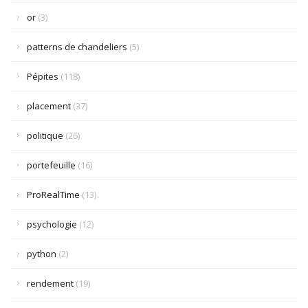
or
(3)
patterns de chandeliers
(5)
Pépites
(118)
placement
(37)
politique
(26)
portefeuille
(16)
ProRealTime
(13)
psychologie
(12)
python
(2)
rendement
(19)