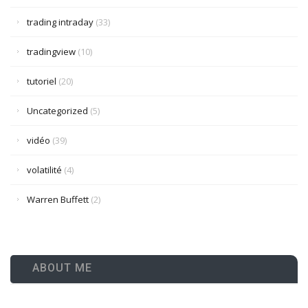
trading intraday
(33)
tradingview
(10)
tutoriel
(20)
Uncategorized
(5)
vidéo
(39)
volatilité
(4)
Warren Buffett
(2)
ABOUT ME