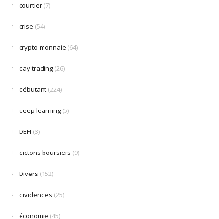
courtier
(7)
crise
(54)
crypto-monnaie
(64)
day trading
(26)
débutant
(224)
deep learning
(5)
DEFI
(3)
dictons boursiers
(9)
Divers
(152)
dividendes
(25)
économie
(45)