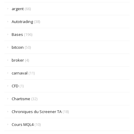
argent
(66)
Autotrading
(38)
Bases
(196)
bitcoin
(50)
broker
(4)
carnaval
(11)
CFD
(1)
Chartisme
(32)
Chroniques du Screener TA
(18)
Cours MQL4
(10)