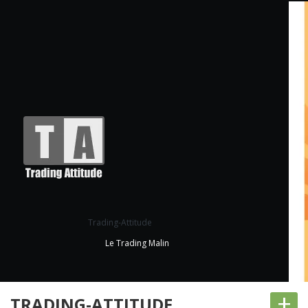
Trading-Attitude
Le Trading Malin
+
TRADING-ATTITUDE