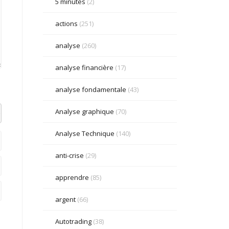
5 minutes
(2)
actions
(251)
analyse
(260)
analyse financière
(17)
analyse fondamentale
(43)
Analyse graphique
(70)
el datetime=""> <em> <i> <q cite=""> <strike> <strong>
Analyse Technique
(140)
anti-crise
(29)
apprendre
(85)
argent
(66)
Autotrading
(38)