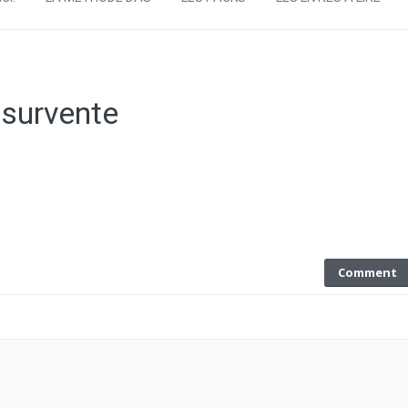
 survente
Comment