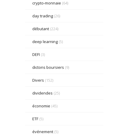
crypto-monnaie
(64)
day trading
(26)
débutant
(224)
deep learning
(5)
DEFI
(3)
dictons boursiers
(9)
Divers
(152)
dividendes
(25)
économie
(45)
ETF
(5)
événement
(5)