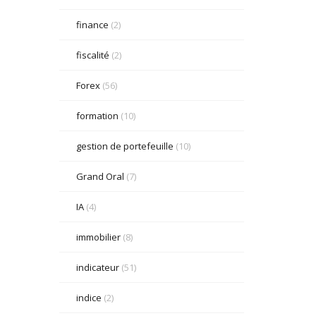
finance
(2)
fiscalité
(2)
Forex
(56)
formation
(10)
gestion de portefeuille
(10)
Grand Oral
(7)
IA
(4)
immobilier
(8)
indicateur
(51)
indice
(2)