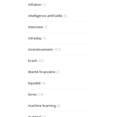
inflation
(1)
intelligence artificielle
(6)
interview
(7)
intraday
(1)
investissement
(153)
krach
(30)
liberté financière
(2)
liquidité
(4)
livres
(14)
machine learning
(4)
matériel
(3)