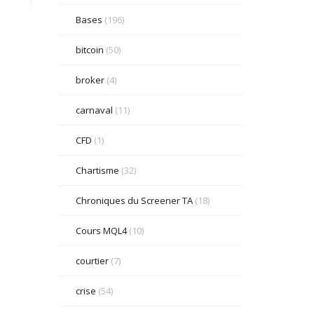
Bases
(196)
bitcoin
(50)
broker
(4)
carnaval
(11)
CFD
(1)
Chartisme
(32)
Chroniques du Screener TA
(18)
Cours MQL4
(10)
courtier
(7)
crise
(54)