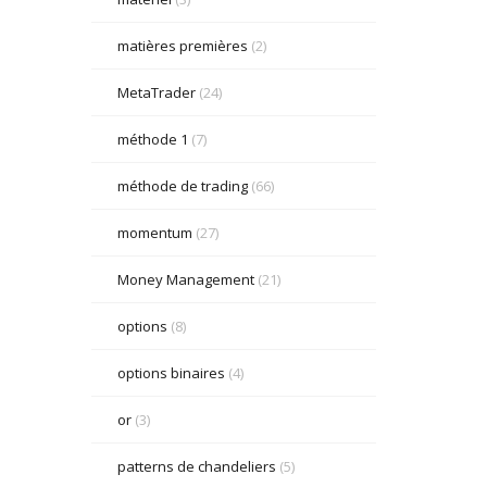
matières premières
(2)
MetaTrader
(24)
méthode 1
(7)
méthode de trading
(66)
momentum
(27)
Money Management
(21)
options
(8)
options binaires
(4)
or
(3)
patterns de chandeliers
(5)