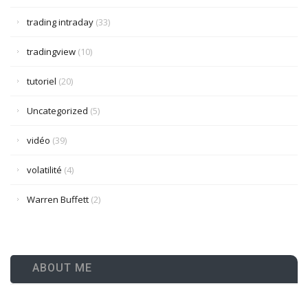
trading intraday
(33)
tradingview
(10)
tutoriel
(20)
Uncategorized
(5)
vidéo
(39)
volatilité
(4)
Warren Buffett
(2)
ABOUT ME