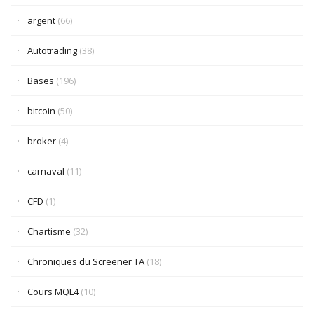
argent
(66)
Autotrading
(38)
Bases
(196)
bitcoin
(50)
broker
(4)
carnaval
(11)
CFD
(1)
Chartisme
(32)
Chroniques du Screener TA
(18)
Cours MQL4
(10)