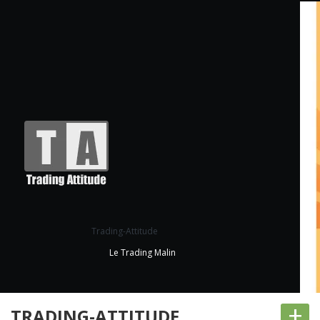
Trading-Attitude
Le Trading Malin
+
TRADING-ATTITUDE