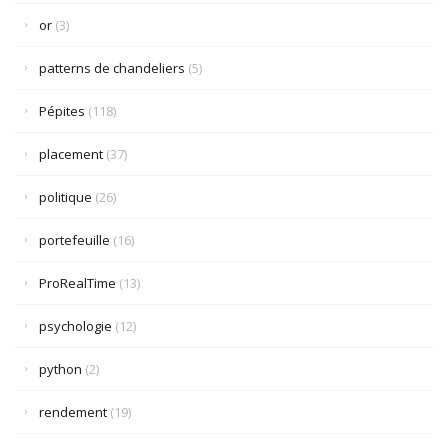
or
(3)
patterns de chandeliers
(5)
Pépites
(118)
placement
(37)
politique
(26)
portefeuille
(16)
ProRealTime
(13)
psychologie
(12)
python
(2)
rendement
(19)