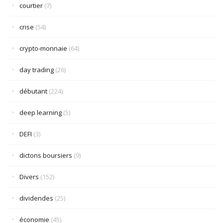
courtier
(7)
crise
(54)
crypto-monnaie
(64)
day trading
(26)
débutant
(224)
deep learning
(5)
DEFI
(3)
dictons boursiers
(9)
Divers
(152)
dividendes
(25)
économie
(45)