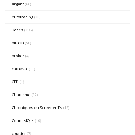
argent
(66)
Autotrading
(38)
Bases
(196)
bitcoin
(50)
broker
(4)
carnaval
(11)
CFD
(1)
Chartisme
(32)
Chroniques du Screener TA
(18)
Cours MQL4
(10)
courtier
(7)