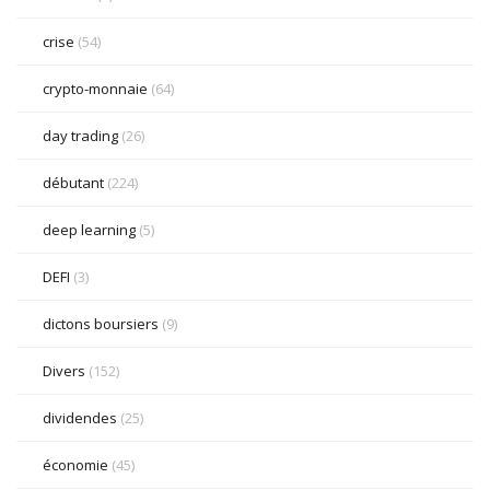
crise
(54)
crypto-monnaie
(64)
day trading
(26)
débutant
(224)
deep learning
(5)
DEFI
(3)
dictons boursiers
(9)
Divers
(152)
dividendes
(25)
économie
(45)