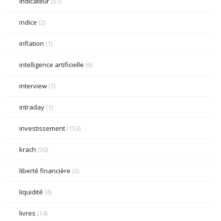
indicateur
(51)
indice
(2)
inflation
(1)
intelligence artificielle
(6)
interview
(7)
intraday
(1)
investissement
(153)
krach
(30)
liberté financière
(2)
liquidité
(4)
livres
(14)