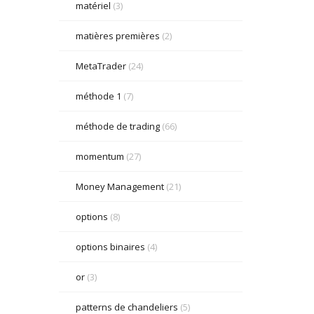
matériel
(3)
matières premières
(2)
MetaTrader
(24)
méthode 1
(7)
méthode de trading
(66)
momentum
(27)
Money Management
(21)
options
(8)
options binaires
(4)
or
(3)
patterns de chandeliers
(5)