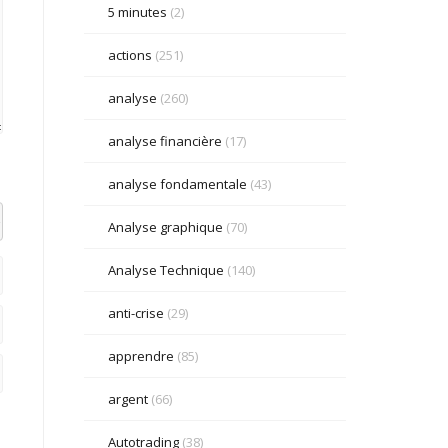
5 minutes
(2)
actions
(251)
analyse
(260)
analyse financière
(17)
analyse fondamentale
(43)
el datetime=""> <em> <i> <q cite=""> <strike> <strong>
Analyse graphique
(70)
Analyse Technique
(140)
anti-crise
(29)
apprendre
(85)
argent
(66)
Autotrading
(38)