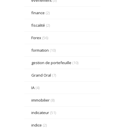
événement
(5)
finance
(2)
fiscalité
(2)
Forex
(56)
formation
(10)
gestion de portefeuille
(10)
Grand Oral
(7)
IA
(4)
immobilier
(8)
indicateur
(51)
indice
(2)