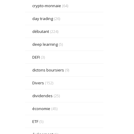
crypto-monnaie
(64)
day trading
(26)
débutant
(224)
deep learning
(5)
DEFI
(3)
dictons boursiers
(9)
Divers
(152)
dividendes
(25)
économie
(45)
ETF
(5)