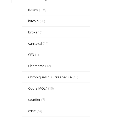
Bases
(196)
bitcoin
(50)
broker
(4)
carnaval
(11)
CFD
(1)
Chartisme
(32)
Chroniques du Screener TA
(18)
Cours MQL4
(10)
courtier
(7)
crise
(54)