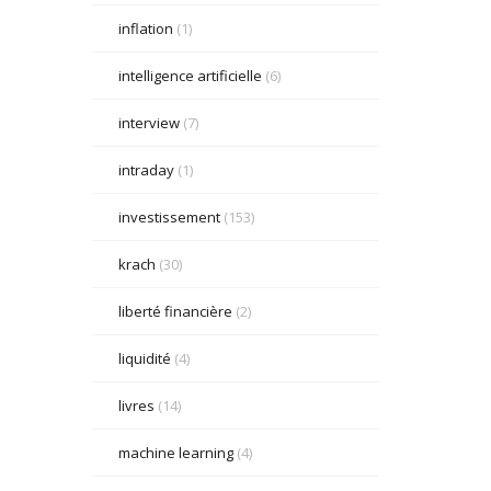
inflation
(1)
intelligence artificielle
(6)
interview
(7)
intraday
(1)
investissement
(153)
krach
(30)
liberté financière
(2)
liquidité
(4)
livres
(14)
machine learning
(4)