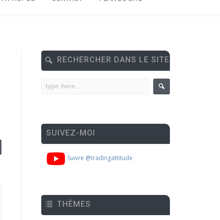
RECHERCHER DANS LE SITE
SUIVEZ-MOI
Suivre @tradingattitude
THÈMES