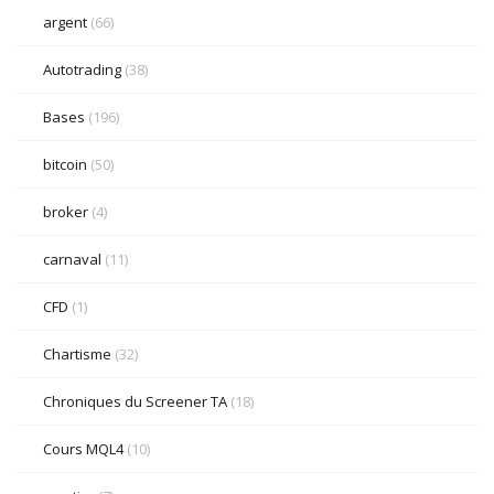
argent
(66)
Autotrading
(38)
Bases
(196)
bitcoin
(50)
broker
(4)
carnaval
(11)
CFD
(1)
Chartisme
(32)
Chroniques du Screener TA
(18)
Cours MQL4
(10)