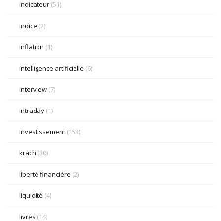
indicateur
(51)
indice
(2)
inflation
(1)
intelligence artificielle
(6)
interview
(7)
intraday
(1)
investissement
(153)
krach
(30)
liberté financière
(2)
liquidité
(4)
livres
(14)