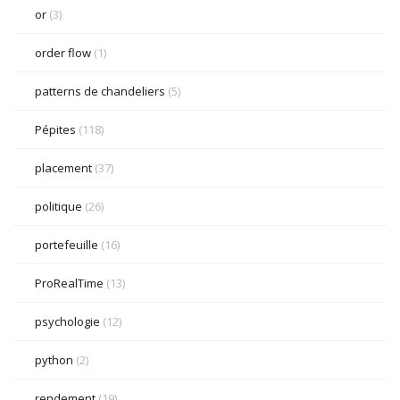
or
(3)
order flow
(1)
patterns de chandeliers
(5)
Pépites
(118)
placement
(37)
politique
(26)
portefeuille
(16)
ProRealTime
(13)
psychologie
(12)
python
(2)
rendement
(19)