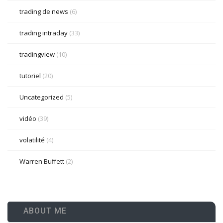
trading de news
(6)
trading intraday
(33)
tradingview
(10)
tutoriel
(20)
Uncategorized
(5)
vidéo
(39)
volatilité
(4)
Warren Buffett
(2)
ABOUT ME