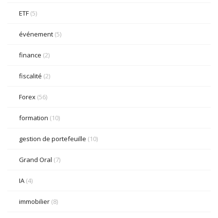
ETF
(5)
événement
(5)
finance
(2)
fiscalité
(2)
Forex
(56)
formation
(10)
gestion de portefeuille
(10)
Grand Oral
(7)
IA
(4)
immobilier
(8)