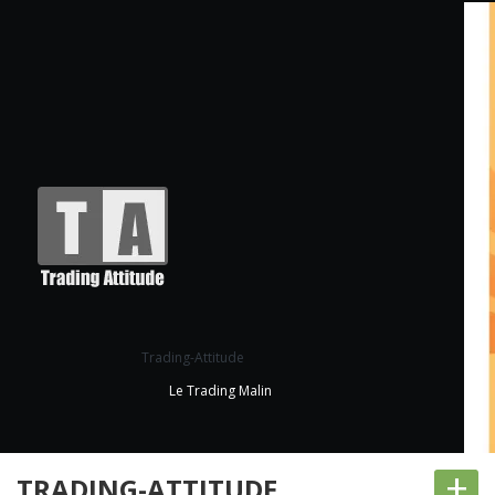
Trading-Attitude
Le Trading Malin
+
TRADING-ATTITUDE