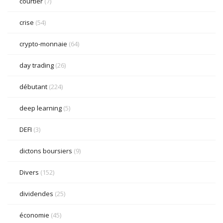
courtier
(7)
crise
(54)
crypto-monnaie
(64)
day trading
(26)
débutant
(224)
deep learning
(5)
DEFI
(3)
dictons boursiers
(9)
Divers
(152)
dividendes
(25)
économie
(45)