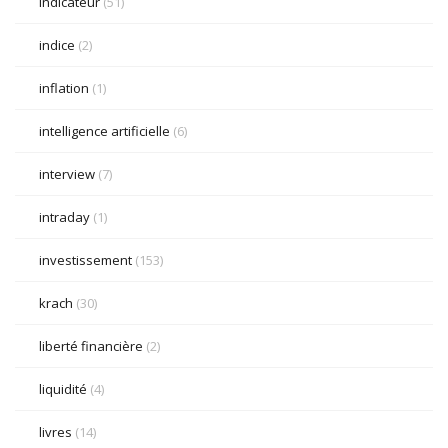
indicateur
(51)
indice
(2)
inflation
(1)
intelligence artificielle
(6)
interview
(7)
intraday
(1)
investissement
(153)
krach
(30)
liberté financière
(2)
liquidité
(4)
livres
(14)