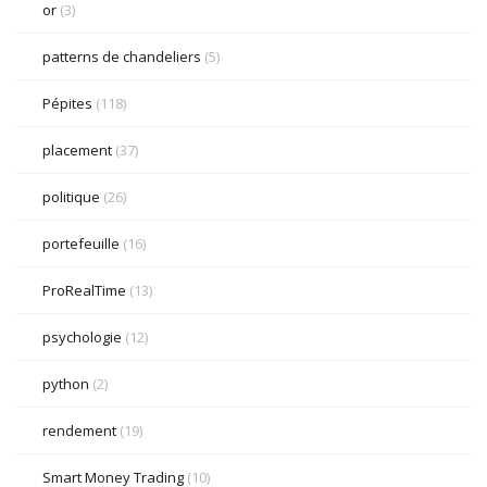
or
(3)
patterns de chandeliers
(5)
Pépites
(118)
placement
(37)
politique
(26)
portefeuille
(16)
ProRealTime
(13)
psychologie
(12)
python
(2)
rendement
(19)
Smart Money Trading
(10)