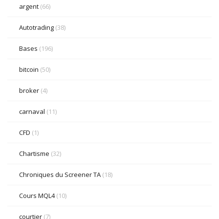
argent
(66)
Autotrading
(38)
Bases
(196)
bitcoin
(50)
broker
(4)
carnaval
(11)
CFD
(1)
Chartisme
(32)
Chroniques du Screener TA
(18)
Cours MQL4
(10)
courtier
(7)