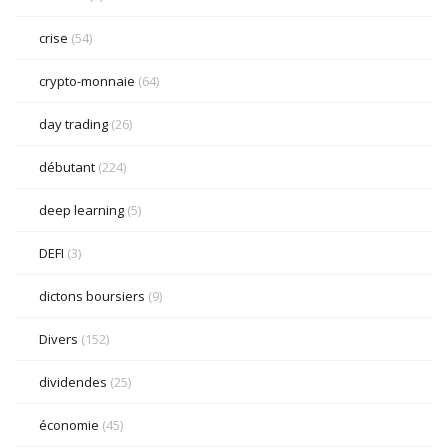
crise
(54)
crypto-monnaie
(64)
day trading
(26)
débutant
(224)
deep learning
(5)
DEFI
(3)
dictons boursiers
(9)
Divers
(152)
dividendes
(25)
économie
(45)