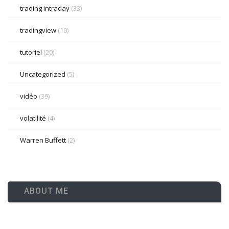
trading intraday
(33)
tradingview
(10)
tutoriel
(20)
Uncategorized
(5)
vidéo
(39)
volatilité
(4)
Warren Buffett
(2)
ABOUT ME