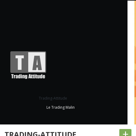
Trading-Attitude
Le Trading Malin
+
TRADING-ATTITUDE