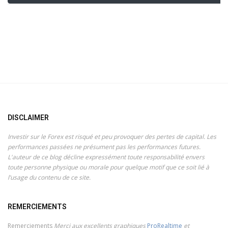
DISCLAIMER
Investir sur le Forex est risqué et peu provoquer des pertes de capital. Les
performances passées ne présument pas les performances futures.
L'auteur de ce blog décline expressément toute responsabilité envers
toute personne physique ou morale pour quelque motif que ce soit lié à
l’usage du contenu de ce site.
REMERCIEMENTS
Remerciements
Merci aux excellents graphiques
ProRealtime
et