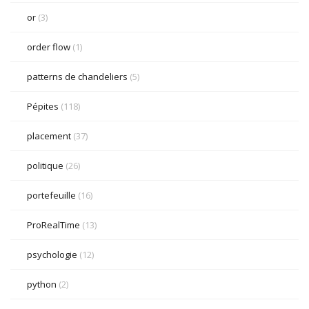
or
(3)
order flow
(1)
patterns de chandeliers
(5)
Pépites
(118)
placement
(37)
politique
(26)
portefeuille
(16)
ProRealTime
(13)
psychologie
(12)
python
(2)