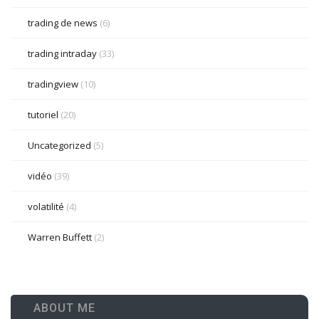
trading de news
(6)
trading intraday
(33)
tradingview
(10)
tutoriel
(20)
Uncategorized
(5)
vidéo
(39)
volatilité
(4)
Warren Buffett
(2)
ABOUT ME