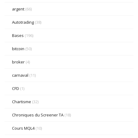
argent
(66)
Autotrading
(38)
Bases
(196)
bitcoin
(50)
broker
(4)
carnaval
(11)
CFD
(1)
Chartisme
(32)
Chroniques du Screener TA
(18)
Cours MQL4
(10)