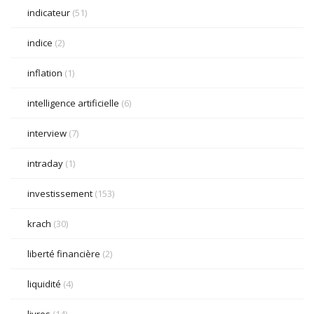
indicateur
(51)
indice
(2)
inflation
(1)
intelligence artificielle
(6)
interview
(7)
intraday
(1)
investissement
(153)
krach
(30)
liberté financière
(2)
liquidité
(4)