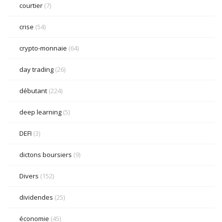
courtier
(7)
crise
(54)
crypto-monnaie
(64)
day trading
(26)
débutant
(224)
deep learning
(5)
DEFI
(3)
dictons boursiers
(9)
Divers
(152)
dividendes
(25)
économie
(45)