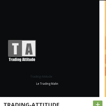
Trading-Attitude
Le Trading Malin
+
TRADING-ATTITUDE