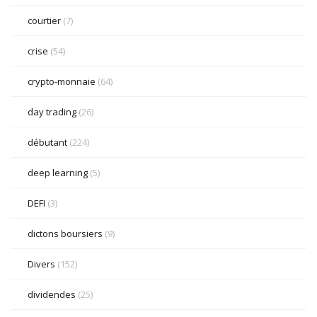
courtier
(7)
crise
(54)
crypto-monnaie
(64)
day trading
(26)
débutant
(224)
deep learning
(5)
DEFI
(3)
dictons boursiers
(9)
Divers
(152)
dividendes
(25)