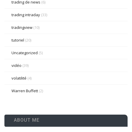
trading de news
(6)
trading intraday
(33)
tradingview
(10)
tutoriel
(20)
Uncategorized
(5)
vidéo
(39)
volatilité
(4)
Warren Buffett
(2)
ABOUT ME