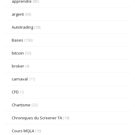
apprendre
(85)
argent
(66)
Autotrading
(38)
Bases
(196)
bitcoin
(50)
broker
(4)
carnaval
(11)
CFD
(1)
Chartisme
(32)
Chroniques du Screener TA
(18)
Cours MQL4
(10)