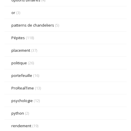
or
(3)
patterns de chandeliers
(5)
Pépites
(118)
placement
(37)
politique
(26)
portefeuille
(16)
ProRealTime
(13)
psychologie
(12)
python
(2)
rendement
(19)