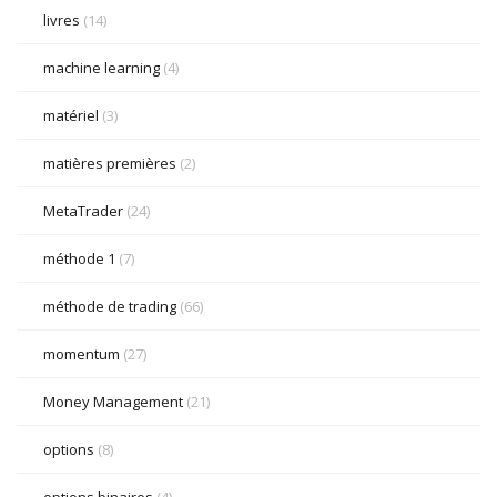
livres
(14)
machine learning
(4)
matériel
(3)
matières premières
(2)
MetaTrader
(24)
méthode 1
(7)
méthode de trading
(66)
momentum
(27)
Money Management
(21)
options
(8)
options binaires
(4)