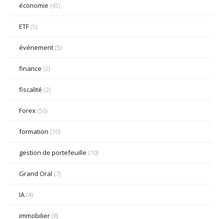
économie
(45)
ETF
(5)
événement
(5)
finance
(2)
fiscalité
(2)
Forex
(56)
formation
(10)
gestion de portefeuille
(10)
Grand Oral
(7)
IA
(4)
immobilier
(8)