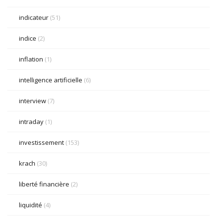
indicateur
(51)
indice
(2)
inflation
(1)
intelligence artificielle
(6)
interview
(7)
intraday
(1)
investissement
(153)
krach
(30)
liberté financière
(2)
liquidité
(4)