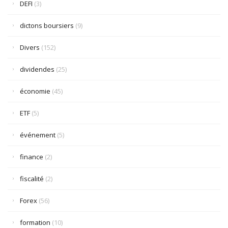
DEFI
(3)
dictons boursiers
(9)
Divers
(152)
dividendes
(25)
économie
(45)
ETF
(5)
événement
(5)
finance
(2)
fiscalité
(2)
Forex
(56)
formation
(10)