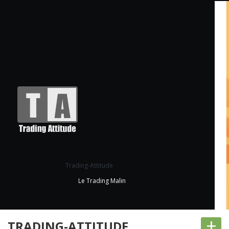
Trading-Attitude
Le Trading Malin
+
TRADING-ATTITUDE