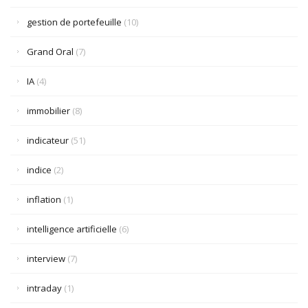
gestion de portefeuille
(10)
Grand Oral
(7)
IA
(4)
immobilier
(8)
indicateur
(51)
indice
(2)
inflation
(1)
intelligence artificielle
(6)
interview
(7)
intraday
(1)