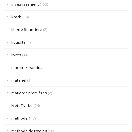
investissement
(153)
krach
(30)
liberté financière
(2)
liquidité
(4)
livres
(14)
machine learning
(4)
matériel
(3)
matières premières
(2)
MetaTrader
(24)
méthode 1
(7)
méthode de trading
(66)