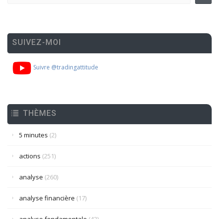
SUIVEZ-MOI
Suivre @tradingattitude
THÈMES
5 minutes
(2)
actions
(251)
analyse
(260)
analyse financière
(17)