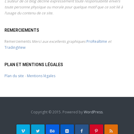
L'auteur de ce blog décline expressément toute responsabilité envers
toute personne physique ou morale pour quelque motif que ce soit lié à
l’usage du contenu de ce site.
REMERCIEMENTS
Remerciements
Merci aux excellents graphiques
ProRealtime
et
TradingView
PLAN ET MENTIONS LÉGALES
Plan du site
-
Mentions légales
Copyright © 2015. Powered by
WordPress
.