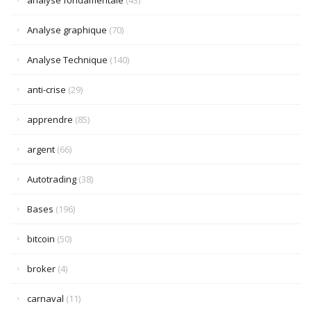
analyse fondamentale
(43)
Analyse graphique
(70)
Analyse Technique
(140)
anti-crise
(29)
apprendre
(85)
argent
(66)
Autotrading
(38)
Bases
(196)
bitcoin
(50)
broker
(4)
carnaval
(11)