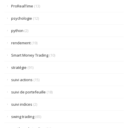
ProRealTime
(13)
psychologie
(12)
python
(2)
rendement
(19)
Smart Money Trading
(10)
stratégie
(91)
suivi actions
(15)
suivi de portefeuille
(18)
suivi indices
(2)
swing trading
(65)