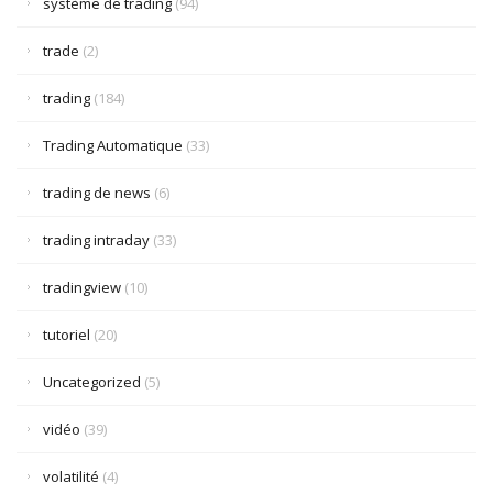
système de trading
(94)
trade
(2)
trading
(184)
Trading Automatique
(33)
trading de news
(6)
trading intraday
(33)
tradingview
(10)
tutoriel
(20)
Uncategorized
(5)
vidéo
(39)
volatilité
(4)