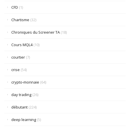
CFD
(1)
Chartisme
(32)
Chroniques du Screener TA
(18)
Cours MQL4
(10)
courtier
(7)
crise
(54)
crypto-monnaie
(64)
day trading
(26)
débutant
(224)
deep learning
(5)