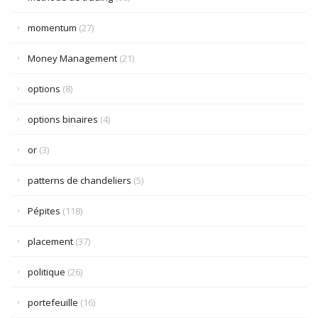
momentum
(27)
Money Management
(21)
options
(8)
options binaires
(4)
or
(3)
patterns de chandeliers
(5)
Pépites
(118)
placement
(37)
politique
(26)
portefeuille
(16)