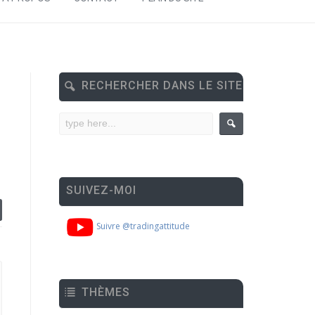
RECHERCHER DANS LE SITE
SUIVEZ-MOI
Suivre @tradingattitude
THÈMES