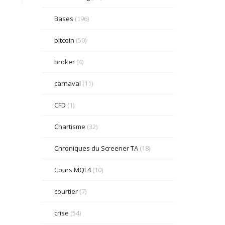
Bases
(196)
bitcoin
(50)
broker
(4)
carnaval
(11)
CFD
(1)
Chartisme
(32)
Chroniques du Screener TA
(18)
Cours MQL4
(10)
courtier
(7)
crise
(54)