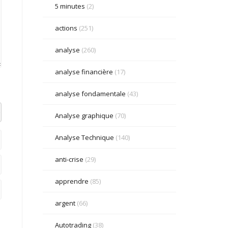
5 minutes
(2)
actions
(251)
analyse
(260)
analyse financière
(17)
analyse fondamentale
(43)
el datetime=""> <em> <i> <q cite=""> <strike> <strong>
Analyse graphique
(70)
Analyse Technique
(140)
anti-crise
(29)
apprendre
(85)
argent
(66)
Autotrading
(38)