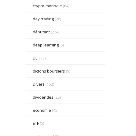
crypto-monnaie
(64)
day trading
(26)
débutant
(224)
deep learning
(5)
DEFI
(3)
dictons boursiers
(9)
Divers
(152)
dividendes
(25)
économie
(45)
ETF
(5)