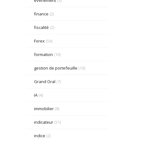
événement
(5)
finance
(2)
fiscalité
(2)
Forex
(56)
formation
(10)
gestion de portefeuille
(10)
Grand Oral
(7)
IA
(4)
immobilier
(8)
indicateur
(51)
indice
(2)