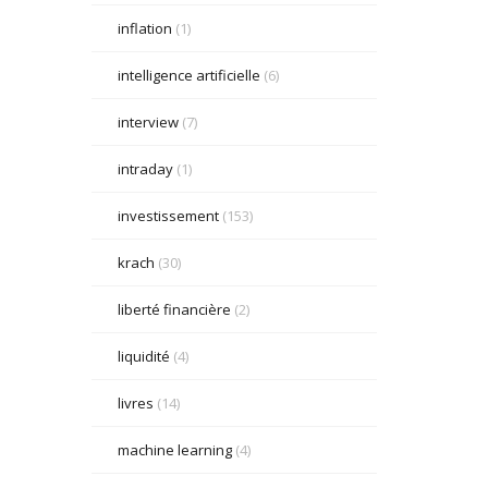
inflation
(1)
intelligence artificielle
(6)
interview
(7)
intraday
(1)
investissement
(153)
krach
(30)
liberté financière
(2)
liquidité
(4)
livres
(14)
machine learning
(4)