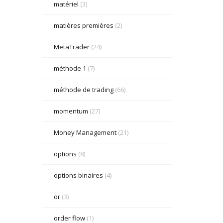
matériel
(3)
matières premières
(2)
MetaTrader
(24)
méthode 1
(7)
méthode de trading
(66)
momentum
(27)
Money Management
(21)
options
(8)
options binaires
(4)
or
(3)
order flow
(1)