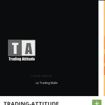
Trading-Attitude
Le Trading Malin
+
TRADING-ATTITUDE