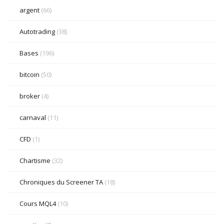
argent
(66)
Autotrading
(38)
Bases
(196)
bitcoin
(50)
broker
(4)
carnaval
(11)
CFD
(1)
Chartisme
(32)
Chroniques du Screener TA
(18)
Cours MQL4
(10)