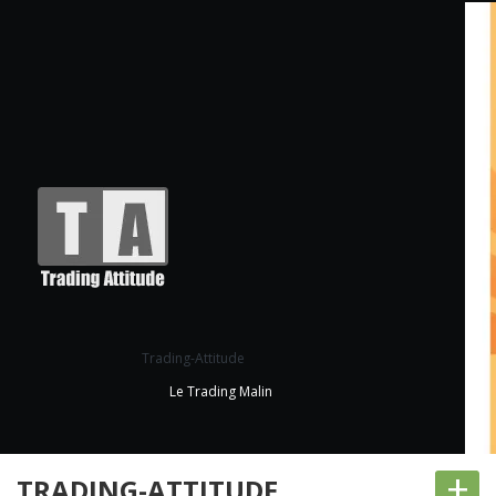
Trading-Attitude
Le Trading Malin
+
TRADING-ATTITUDE