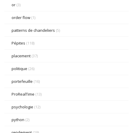
or
(3)
order flow
(1)
patterns de chandeliers
(5)
Pépites
(118)
placement
(37)
politique
(26)
portefeuille
(16)
ProRealTime
(13)
psychologie
(12)
python
(2)
rendement
(19)