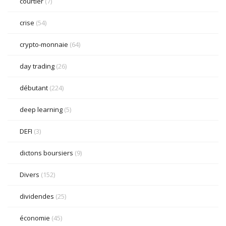
courtier
(7)
crise
(54)
crypto-monnaie
(64)
day trading
(26)
débutant
(224)
deep learning
(5)
DEFI
(3)
dictons boursiers
(9)
Divers
(152)
dividendes
(25)
économie
(45)