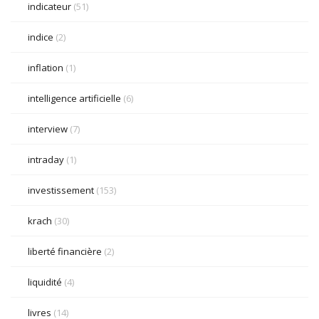
indicateur
(51)
indice
(2)
inflation
(1)
intelligence artificielle
(6)
interview
(7)
intraday
(1)
investissement
(153)
krach
(30)
liberté financière
(2)
liquidité
(4)
livres
(14)