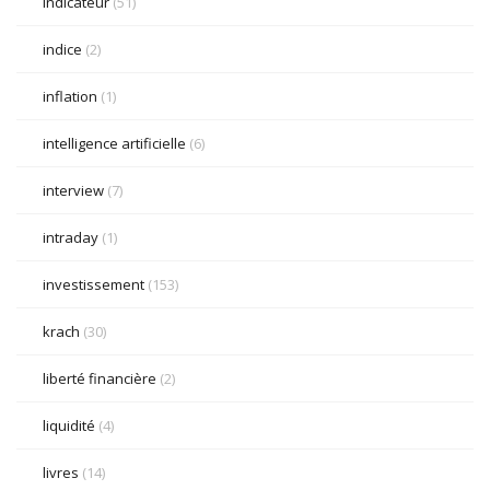
indicateur
(51)
indice
(2)
inflation
(1)
intelligence artificielle
(6)
interview
(7)
intraday
(1)
investissement
(153)
krach
(30)
liberté financière
(2)
liquidité
(4)
livres
(14)