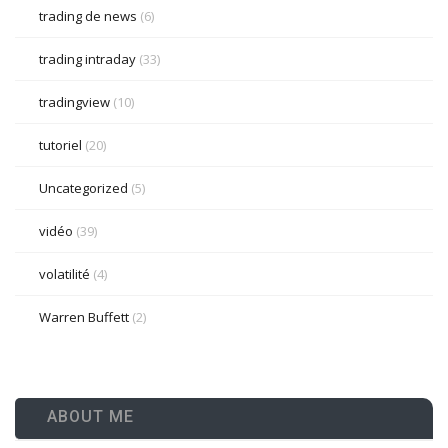
trading de news
(6)
trading intraday
(33)
tradingview
(10)
tutoriel
(20)
Uncategorized
(5)
vidéo
(39)
volatilité
(4)
Warren Buffett
(2)
ABOUT ME