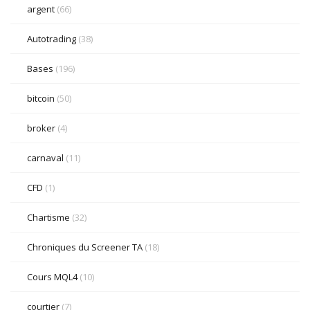
argent
(66)
Autotrading
(38)
Bases
(196)
bitcoin
(50)
broker
(4)
carnaval
(11)
CFD
(1)
Chartisme
(32)
Chroniques du Screener TA
(18)
Cours MQL4
(10)
courtier
(7)