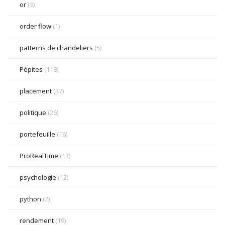
or
(3)
order flow
(1)
patterns de chandeliers
(5)
Pépites
(118)
placement
(37)
politique
(26)
portefeuille
(16)
ProRealTime
(13)
psychologie
(12)
python
(2)
rendement
(19)