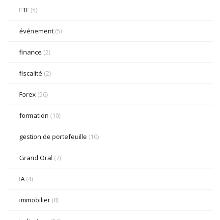
ETF
(5)
événement
(5)
finance
(2)
fiscalité
(2)
Forex
(56)
formation
(10)
gestion de portefeuille
(10)
Grand Oral
(7)
IA
(4)
immobilier
(8)