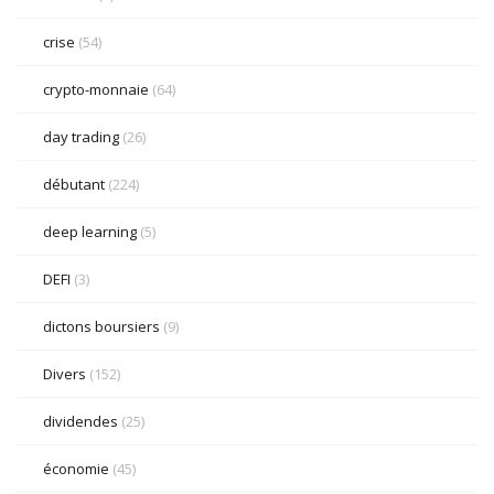
crise
(54)
crypto-monnaie
(64)
day trading
(26)
débutant
(224)
deep learning
(5)
DEFI
(3)
dictons boursiers
(9)
Divers
(152)
dividendes
(25)
économie
(45)