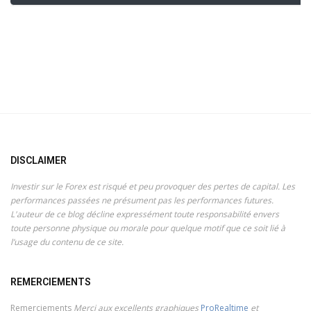
DISCLAIMER
Investir sur le Forex est risqué et peu provoquer des pertes de capital. Les
performances passées ne présument pas les performances futures.
L'auteur de ce blog décline expressément toute responsabilité envers
toute personne physique ou morale pour quelque motif que ce soit lié à
l’usage du contenu de ce site.
REMERCIEMENTS
Remerciements
Merci aux excellents graphiques
ProRealtime
et