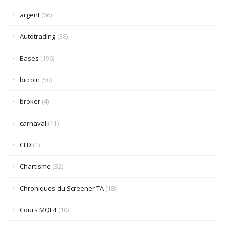
argent
(66)
Autotrading
(38)
Bases
(196)
bitcoin
(50)
broker
(4)
carnaval
(11)
CFD
(1)
Chartisme
(32)
Chroniques du Screener TA
(18)
Cours MQL4
(10)