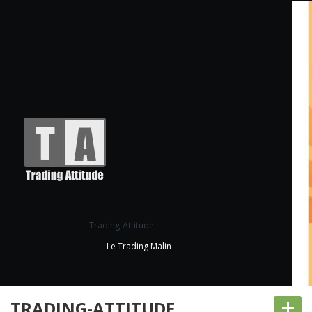
Trading-Attitude
Le Trading Malin
+
TRADING-ATTITUDE