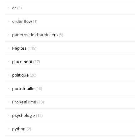
or
(3)
order flow
(1)
patterns de chandeliers
(5)
Pépites
(118)
placement
(37)
politique
(26)
portefeuille
(16)
ProRealTime
(13)
psychologie
(12)
python
(2)