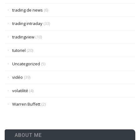
trading de news
(6)
trading intraday
(33)
tradingview
(10)
tutoriel
(20)
Uncategorized
(5)
vidéo
(39)
volatilité
(4)
Warren Buffett
(2)
ABOUT ME