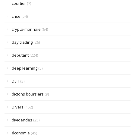
courtier
(7)
crise
(54)
crypto-monnaie
(64)
day trading
(26)
débutant
(224)
deep learning
(5)
DEFI
(3)
dictons boursiers
(9)
Divers
(152)
dividendes
(25)
économie
(45)