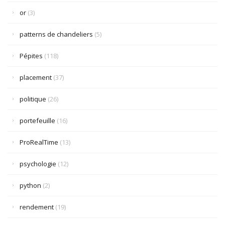
or
(3)
patterns de chandeliers
(5)
Pépites
(118)
placement
(37)
politique
(26)
portefeuille
(16)
ProRealTime
(13)
psychologie
(12)
python
(2)
rendement
(19)