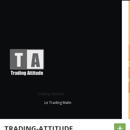
Trading-Attitude
Le Trading Malin
+
TRADING-ATTITUDE