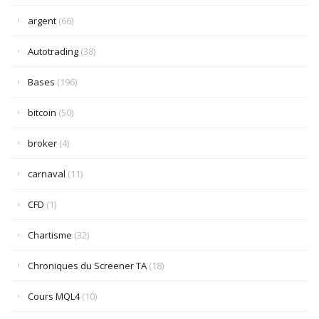
argent
(66)
Autotrading
(38)
Bases
(196)
bitcoin
(50)
broker
(4)
carnaval
(11)
CFD
(1)
Chartisme
(32)
Chroniques du Screener TA
(18)
Cours MQL4
(10)