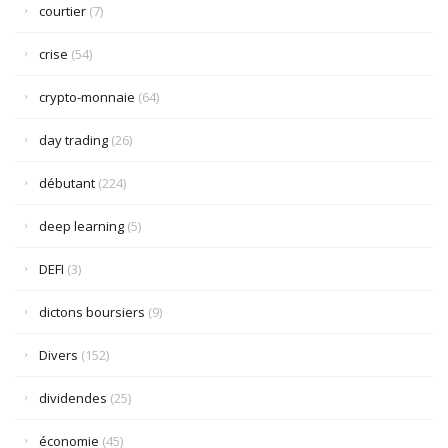
courtier
(7)
crise
(54)
crypto-monnaie
(64)
day trading
(26)
débutant
(224)
deep learning
(5)
DEFI
(3)
dictons boursiers
(9)
Divers
(152)
dividendes
(25)
économie
(45)