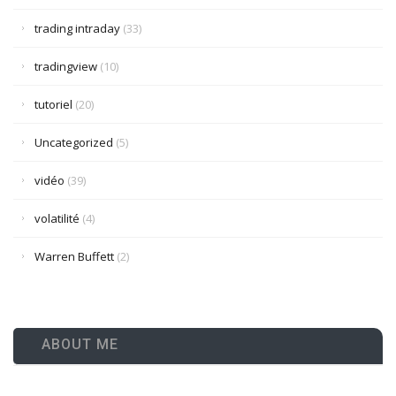
trading intraday
(33)
tradingview
(10)
tutoriel
(20)
Uncategorized
(5)
vidéo
(39)
volatilité
(4)
Warren Buffett
(2)
ABOUT ME