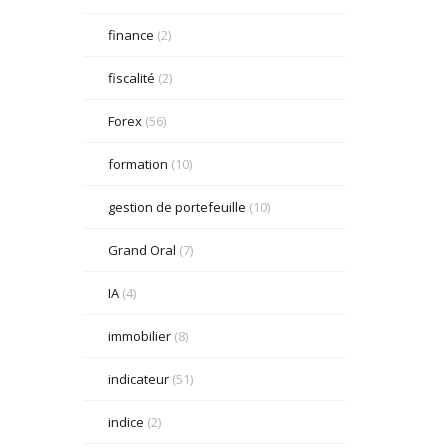
finance
(2)
fiscalité
(2)
Forex
(56)
formation
(10)
gestion de portefeuille
(10)
Grand Oral
(7)
IA
(4)
immobilier
(8)
indicateur
(51)
indice
(2)