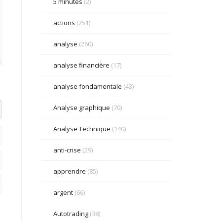
5 minutes
(2)
actions
(251)
analyse
(260)
analyse financière
(17)
analyse fondamentale
(43)
Analyse graphique
(70)
el datetime=""> <em> <i> <q cite=""> <strike> <strong>
Analyse Technique
(140)
anti-crise
(29)
apprendre
(85)
argent
(66)
Autotrading
(38)