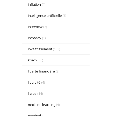
inflation
(1)
intelligence artificielle
(6)
interview
(7)
intraday
(1)
investissement
(153)
krach
(30)
liberté financière
(2)
liquidité
(4)
livres
(14)
machine learning
(4)
matériel
(3)