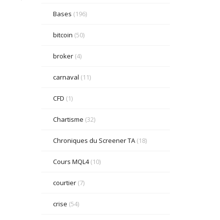
Bases
(196)
bitcoin
(50)
broker
(4)
carnaval
(11)
CFD
(1)
Chartisme
(32)
Chroniques du Screener TA
(18)
Cours MQL4
(10)
courtier
(7)
crise
(54)