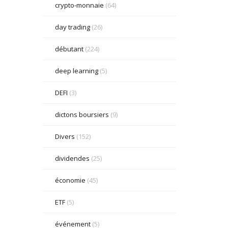
crypto-monnaie
(64)
day trading
(26)
débutant
(224)
deep learning
(5)
DEFI
(3)
dictons boursiers
(9)
Divers
(152)
dividendes
(25)
économie
(45)
ETF
(5)
événement
(5)