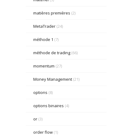
matières premières
(2)
MetaTrader
(24)
méthode 1
(7)
méthode de trading
(66)
momentum
(27)
Money Management
(21)
options
(8)
options binaires
(4)
or
(3)
order flow
(1)