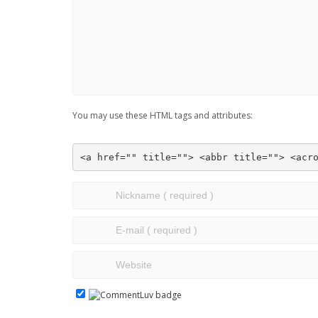
You may use these HTML tags and attributes:
<a href="" title=""> <abbr title=""> <acr