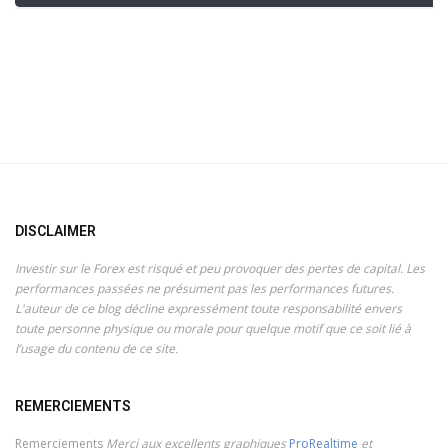
DISCLAIMER
Investir sur le Forex est risqué et peu provoquer des pertes de capital. Les
performances passées ne présument pas les performances futures.
L'auteur de ce blog décline expressément toute responsabilité envers
toute personne physique ou morale pour quelque motif que ce soit lié à
l’usage du contenu de ce site.
REMERCIEMENTS
Remerciements
Merci aux excellents graphiques
ProRealtime
et