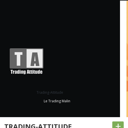
Trading-Attitude
Le Trading Malin
+
TRADING-ATTITUDE