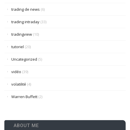
trading de news
(6)
trading intraday
(33)
tradingview
(10)
tutoriel
(20)
Uncategorized
(5)
vidéo
(39)
volatilité
(4)
Warren Buffett
(2)
ABOUT ME