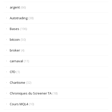
argent
(66)
Autotrading
(38)
Bases
(196)
bitcoin
(50)
broker
(4)
carnaval
(11)
CFD
(1)
Chartisme
(32)
Chroniques du Screener TA
(18)
Cours MQL4
(10)