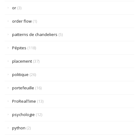
or
(3)
order flow
(1)
patterns de chandeliers
(5)
Pépites
(118)
placement
(37)
politique
(26)
portefeuille
(16)
ProRealTime
(13)
psychologie
(12)
python
(2)