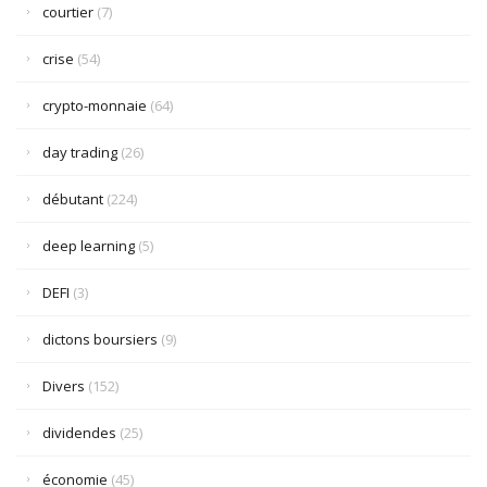
courtier
(7)
crise
(54)
crypto-monnaie
(64)
day trading
(26)
débutant
(224)
deep learning
(5)
DEFI
(3)
dictons boursiers
(9)
Divers
(152)
dividendes
(25)
économie
(45)