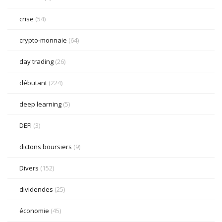
crise
(54)
crypto-monnaie
(64)
day trading
(26)
débutant
(224)
deep learning
(5)
DEFI
(3)
dictons boursiers
(9)
Divers
(152)
dividendes
(25)
économie
(45)