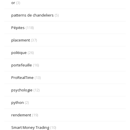
or
(3)
patterns de chandeliers
(5)
Pépites
(118)
placement
(37)
politique
(26)
portefeuille
(16)
ProRealTime
(13)
psychologie
(12)
python
(2)
rendement
(19)
Smart Money Trading
(10)