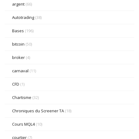
argent
(66)
Autotrading
(38)
Bases
(196)
bitcoin
(50)
broker
(4)
carnaval
(11)
CFD
(1)
Chartisme
(32)
Chroniques du Screener TA
(18)
Cours MQL4
(10)
courtier
(7)