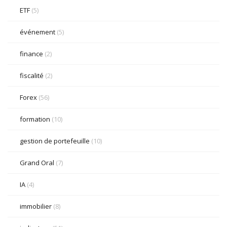
ETF
(5)
événement
(5)
finance
(2)
fiscalité
(2)
Forex
(56)
formation
(10)
gestion de portefeuille
(10)
Grand Oral
(7)
IA
(4)
immobilier
(8)