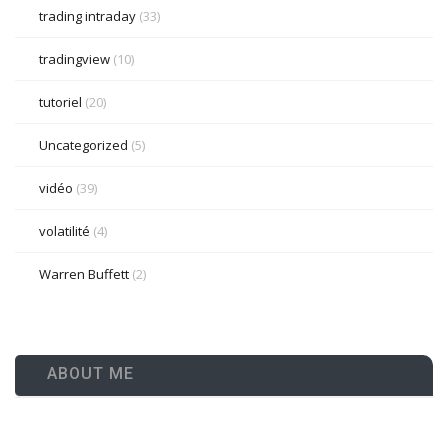
trading intraday
(33)
tradingview
(10)
tutoriel
(20)
Uncategorized
(5)
vidéo
(39)
volatilité
(4)
Warren Buffett
(2)
ABOUT ME