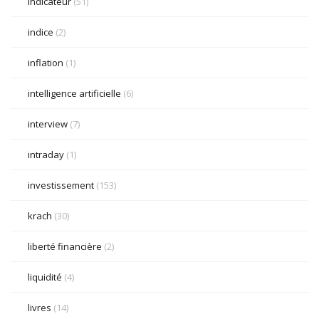
indicateur
(51)
indice
(2)
inflation
(1)
intelligence artificielle
(6)
interview
(7)
intraday
(1)
investissement
(153)
krach
(30)
liberté financière
(2)
liquidité
(4)
livres
(14)