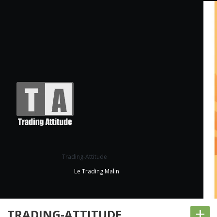
Trading-Attitude
Le Trading Malin
+
TRADING-ATTITUDE