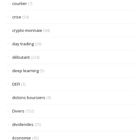
courtier
(7)
crise
(54)
crypto-monnaie
(64)
day trading
(26)
débutant
(224)
deep learning
(5)
DEFI
(3)
dictons boursiers
(9)
Divers
(152)
dividendes
(25)
économie
(45)