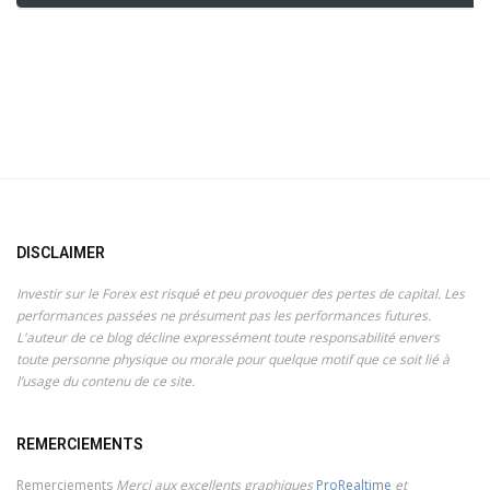
DISCLAIMER
Investir sur le Forex est risqué et peu provoquer des pertes de capital. Les
performances passées ne présument pas les performances futures.
L'auteur de ce blog décline expressément toute responsabilité envers
toute personne physique ou morale pour quelque motif que ce soit lié à
l’usage du contenu de ce site.
REMERCIEMENTS
Remerciements
Merci aux excellents graphiques
ProRealtime
et