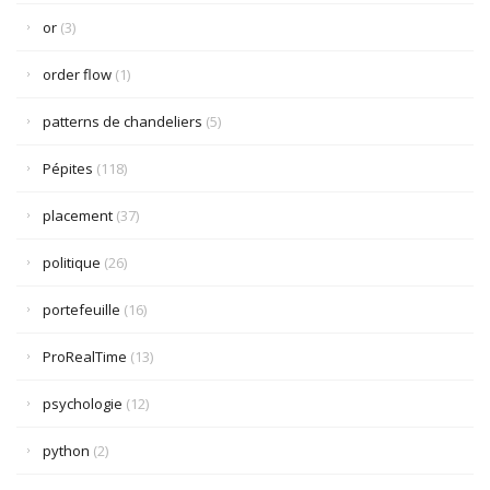
or
(3)
order flow
(1)
patterns de chandeliers
(5)
Pépites
(118)
placement
(37)
politique
(26)
portefeuille
(16)
ProRealTime
(13)
psychologie
(12)
python
(2)