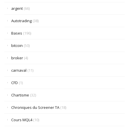
argent
(66)
Autotrading
(38)
Bases
(196)
bitcoin
(50)
broker
(4)
carnaval
(11)
CFD
(1)
Chartisme
(32)
Chroniques du Screener TA
(18)
Cours MQL4
(10)