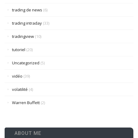
trading de news
(6)
trading intraday
(33)
tradingview
(10)
tutoriel
(20)
Uncategorized
(5)
vidéo
(39)
volatilité
(4)
Warren Buffett
(2)
ABOUT ME