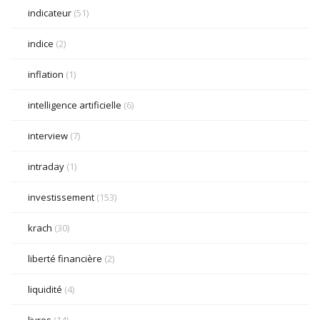
indicateur
(51)
indice
(2)
inflation
(1)
intelligence artificielle
(6)
interview
(7)
intraday
(1)
investissement
(153)
krach
(30)
liberté financière
(2)
liquidité
(4)