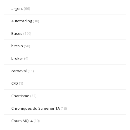
argent
(66)
Autotrading
(38)
Bases
(196)
bitcoin
(50)
broker
(4)
carnaval
(11)
CFD
(1)
Chartisme
(32)
Chroniques du Screener TA
(18)
Cours MQL4
(10)