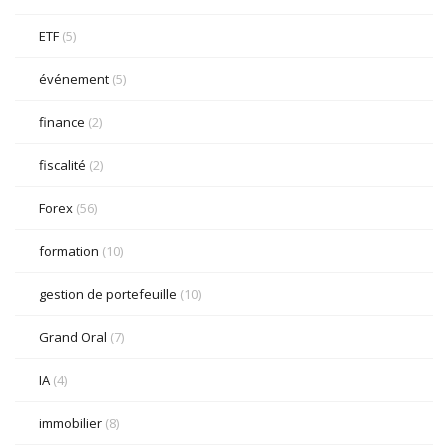
ETF
(5)
événement
(5)
finance
(2)
fiscalité
(2)
Forex
(56)
formation
(10)
gestion de portefeuille
(10)
Grand Oral
(7)
IA
(4)
immobilier
(8)