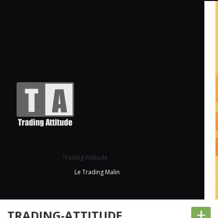
Trading-Attitude
Le Trading Malin
+
TRADING-ATTITUDE