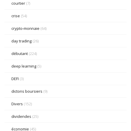
courtier
(7)
crise
(54)
crypto-monnaie
(64)
day trading
(26)
débutant
(224)
deep learning
(5)
DEFI
(3)
dictons boursiers
(9)
Divers
(152)
dividendes
(25)
économie
(45)