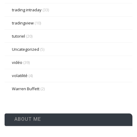
trading intraday
(33)
tradingview
(10)
tutoriel
(20)
Uncategorized
(5)
vidéo
(39)
volatilité
(4)
Warren Buffett
(2)
ABOUT ME