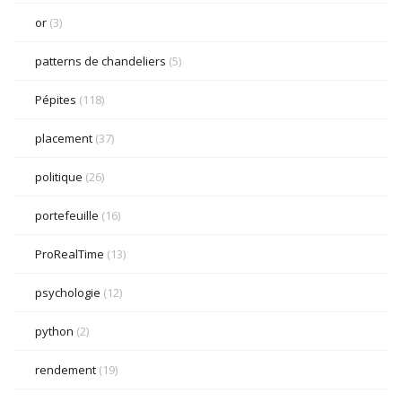
or
(3)
patterns de chandeliers
(5)
Pépites
(118)
placement
(37)
politique
(26)
portefeuille
(16)
ProRealTime
(13)
psychologie
(12)
python
(2)
rendement
(19)