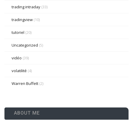
trading intraday
(33)
tradingview
(10)
tutoriel
(20)
Uncategorized
(5)
vidéo
(39)
volatilité
(4)
Warren Buffett
(2)
ABOUT ME