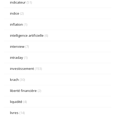
indicateur
(51)
indice
(2)
inflation
(1)
intelligence artificielle
(6)
interview
(7)
intraday
(1)
investissement
(153)
krach
(30)
liberté financière
(2)
liquidité
(4)
livres
(14)