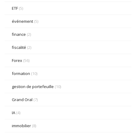
ETF
(5)
événement
(5)
finance
(2)
fiscalité
(2)
Forex
(56)
formation
(10)
gestion de portefeuille
(10)
Grand Oral
(7)
IA
(4)
immobilier
(8)