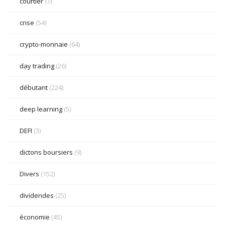
courtier
(7)
crise
(54)
crypto-monnaie
(64)
day trading
(26)
débutant
(224)
deep learning
(5)
DEFI
(3)
dictons boursiers
(9)
Divers
(152)
dividendes
(25)
économie
(45)