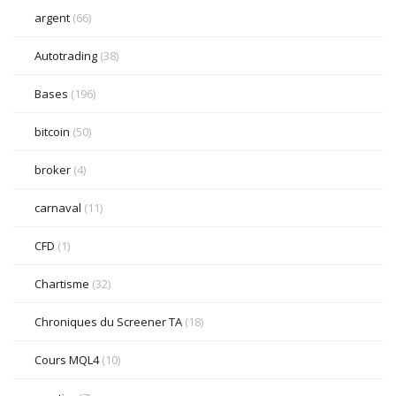
argent
(66)
Autotrading
(38)
Bases
(196)
bitcoin
(50)
broker
(4)
carnaval
(11)
CFD
(1)
Chartisme
(32)
Chroniques du Screener TA
(18)
Cours MQL4
(10)