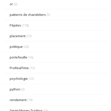
or
(3)
patterns de chandeliers
(5)
Pépites
(118)
placement
(37)
politique
(26)
portefeuille
(16)
ProRealTime
(13)
psychologie
(12)
python
(2)
rendement
(19)
Smart Money Trading
(10)