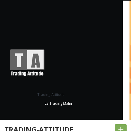
Trading-Attitude
Le Trading Malin
+
TRADING-ATTITUDE