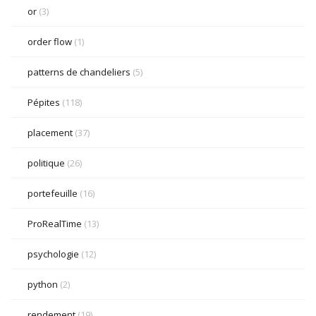
or
(3)
order flow
(1)
patterns de chandeliers
(5)
Pépites
(118)
placement
(37)
politique
(26)
portefeuille
(16)
ProRealTime
(13)
psychologie
(12)
python
(2)
rendement
(19)