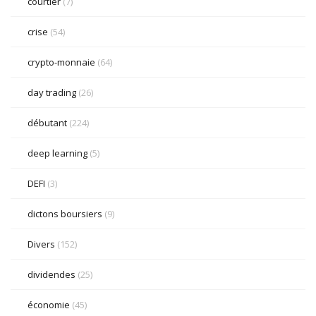
courtier
(7)
crise
(54)
crypto-monnaie
(64)
day trading
(26)
débutant
(224)
deep learning
(5)
DEFI
(3)
dictons boursiers
(9)
Divers
(152)
dividendes
(25)
économie
(45)