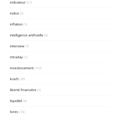
indicateur
(51)
indice
(2)
inflation
(1)
intelligence artificielle
(6)
interview
(7)
intraday
(1)
investissement
(153)
krach
(30)
liberté financière
(2)
liquidité
(4)
livres
(14)