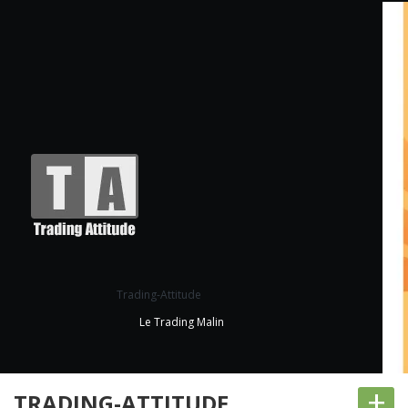
Trading-Attitude
Le Trading Malin
+
TRADING-ATTITUDE