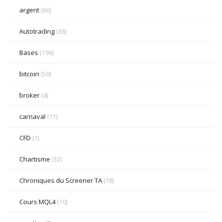
argent
(66)
Autotrading
(38)
Bases
(196)
bitcoin
(50)
broker
(4)
carnaval
(11)
CFD
(1)
Chartisme
(32)
Chroniques du Screener TA
(18)
Cours MQL4
(10)