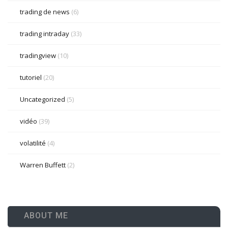
trading de news
(6)
trading intraday
(33)
tradingview
(10)
tutoriel
(20)
Uncategorized
(5)
vidéo
(39)
volatilité
(4)
Warren Buffett
(2)
ABOUT ME