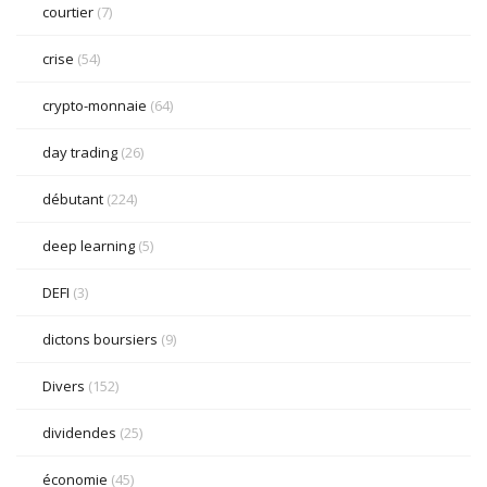
courtier
(7)
crise
(54)
crypto-monnaie
(64)
day trading
(26)
débutant
(224)
deep learning
(5)
DEFI
(3)
dictons boursiers
(9)
Divers
(152)
dividendes
(25)
économie
(45)