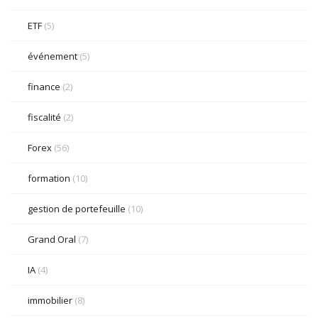
ETF
(5)
événement
(5)
finance
(2)
fiscalité
(2)
Forex
(56)
formation
(10)
gestion de portefeuille
(10)
Grand Oral
(7)
IA
(4)
immobilier
(8)