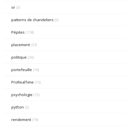
or
(3)
patterns de chandeliers
(5)
Pépites
(118)
placement
(37)
politique
(26)
portefeuille
(16)
ProRealTime
(13)
psychologie
(12)
python
(2)
rendement
(19)