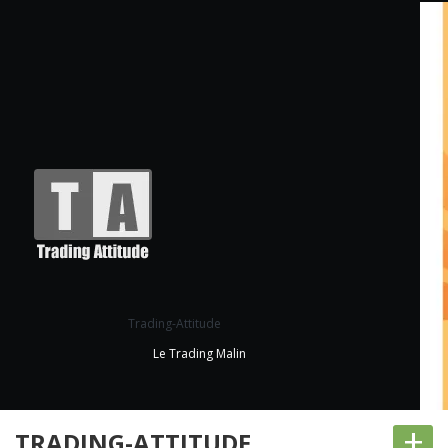
Trading-Attitude
Le Trading Malin
+
TRADING-ATTITUDE