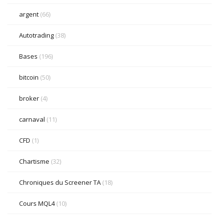
argent
(66)
Autotrading
(38)
Bases
(196)
bitcoin
(50)
broker
(4)
carnaval
(11)
CFD
(1)
Chartisme
(32)
Chroniques du Screener TA
(18)
Cours MQL4
(10)