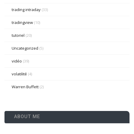
trading intraday
(33)
tradingview
(10)
tutoriel
(20)
Uncategorized
(5)
vidéo
(39)
volatilité
(4)
Warren Buffett
(2)
ABOUT ME