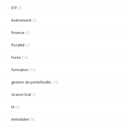
ETF
(5)
événement
(5)
finance
(2)
fiscalité
(2)
Forex
(56)
formation
(10)
gestion de portefeuille
(10)
Grand Oral
(7)
IA
(4)
immobilier
(8)