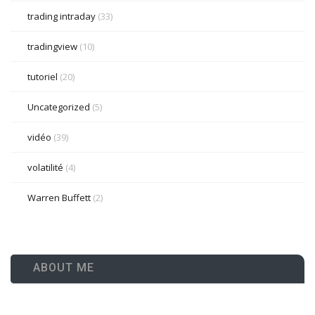
trading intraday
(33)
tradingview
(10)
tutoriel
(20)
Uncategorized
(5)
vidéo
(39)
volatilité
(4)
Warren Buffett
(2)
ABOUT ME