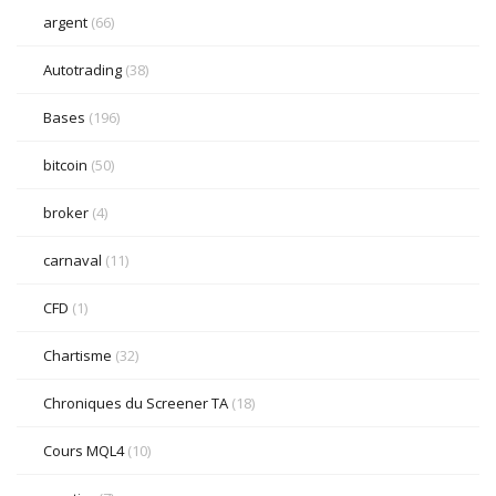
argent
(66)
Autotrading
(38)
Bases
(196)
bitcoin
(50)
broker
(4)
carnaval
(11)
CFD
(1)
Chartisme
(32)
Chroniques du Screener TA
(18)
Cours MQL4
(10)