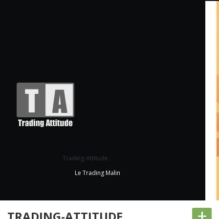
Trading-Attitude
Le Trading Malin
+
TRADING-ATTITUDE