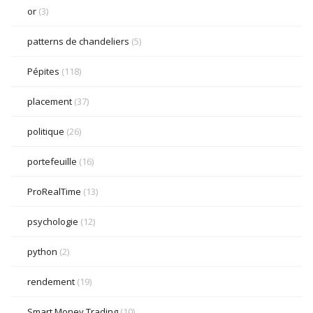
or
(3)
patterns de chandeliers
(5)
Pépites
(118)
placement
(37)
politique
(26)
portefeuille
(16)
ProRealTime
(13)
psychologie
(12)
python
(2)
rendement
(19)
Smart Money Trading
(10)