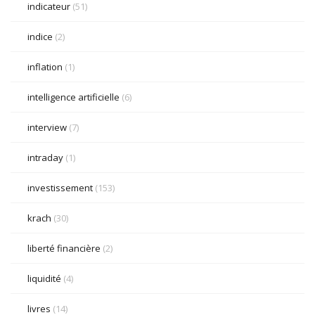
indicateur
(51)
indice
(2)
inflation
(1)
intelligence artificielle
(6)
interview
(7)
intraday
(1)
investissement
(153)
krach
(30)
liberté financière
(2)
liquidité
(4)
livres
(14)