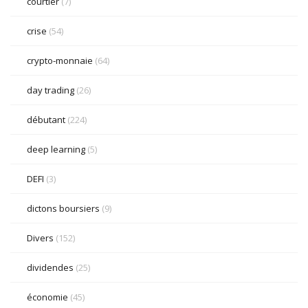
courtier
(7)
crise
(54)
crypto-monnaie
(64)
day trading
(26)
débutant
(224)
deep learning
(5)
DEFI
(3)
dictons boursiers
(9)
Divers
(152)
dividendes
(25)
économie
(45)