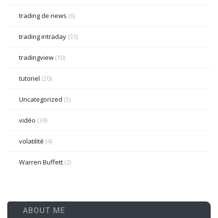
trading de news
(6)
trading intraday
(33)
tradingview
(10)
tutoriel
(20)
Uncategorized
(5)
vidéo
(39)
volatilité
(4)
Warren Buffett
(2)
ABOUT ME