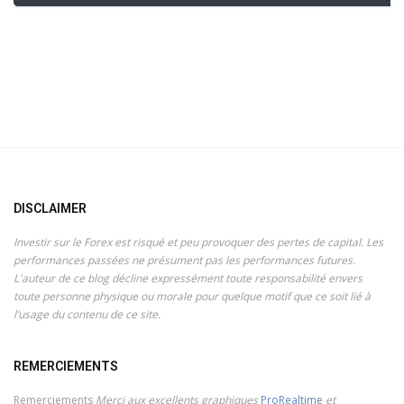
DISCLAIMER
Investir sur le Forex est risqué et peu provoquer des pertes de capital. Les
performances passées ne présument pas les performances futures.
L'auteur de ce blog décline expressément toute responsabilité envers
toute personne physique ou morale pour quelque motif que ce soit lié à
l’usage du contenu de ce site.
REMERCIEMENTS
Remerciements
Merci aux excellents graphiques
ProRealtime
et