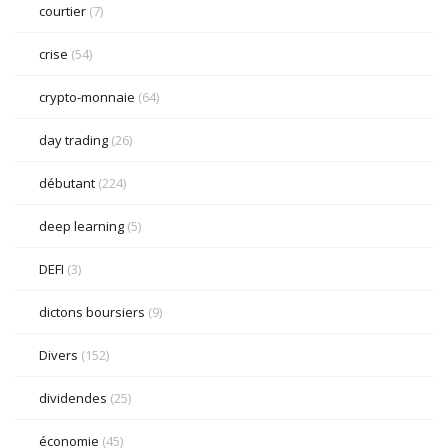
courtier
(7)
crise
(54)
crypto-monnaie
(64)
day trading
(26)
débutant
(224)
deep learning
(5)
DEFI
(3)
dictons boursiers
(9)
Divers
(152)
dividendes
(25)
économie
(45)