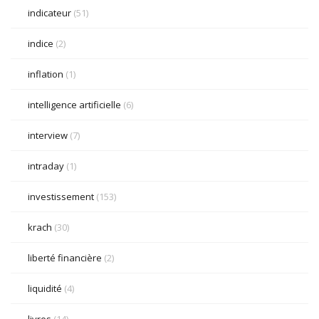
indicateur
(51)
indice
(2)
inflation
(1)
intelligence artificielle
(6)
interview
(7)
intraday
(1)
investissement
(153)
krach
(30)
liberté financière
(2)
liquidité
(4)