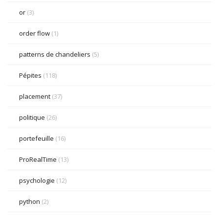
or
(3)
order flow
(1)
patterns de chandeliers
(5)
Pépites
(118)
placement
(37)
politique
(26)
portefeuille
(16)
ProRealTime
(13)
psychologie
(12)
python
(2)