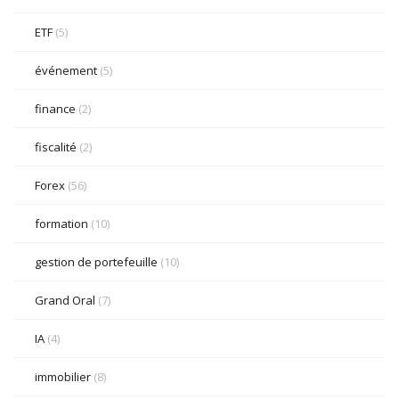
ETF
(5)
événement
(5)
finance
(2)
fiscalité
(2)
Forex
(56)
formation
(10)
gestion de portefeuille
(10)
Grand Oral
(7)
IA
(4)
immobilier
(8)