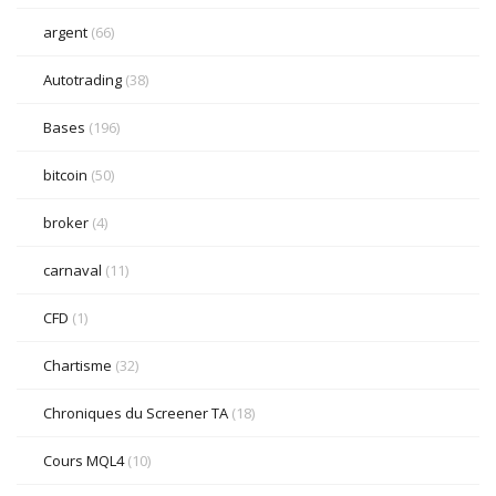
argent
(66)
Autotrading
(38)
Bases
(196)
bitcoin
(50)
broker
(4)
carnaval
(11)
CFD
(1)
Chartisme
(32)
Chroniques du Screener TA
(18)
Cours MQL4
(10)