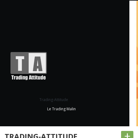
Trading-Attitude
Le Trading Malin
+
TRADING-ATTITUDE