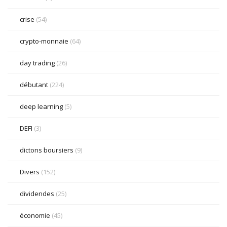
crise
(54)
crypto-monnaie
(64)
day trading
(26)
débutant
(224)
deep learning
(5)
DEFI
(3)
dictons boursiers
(9)
Divers
(152)
dividendes
(25)
économie
(45)