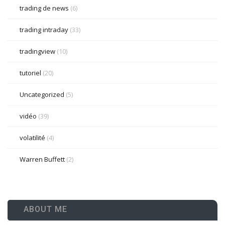
trading de news
(6)
trading intraday
(33)
tradingview
(10)
tutoriel
(20)
Uncategorized
(5)
vidéo
(39)
volatilité
(4)
Warren Buffett
(2)
ABOUT ME