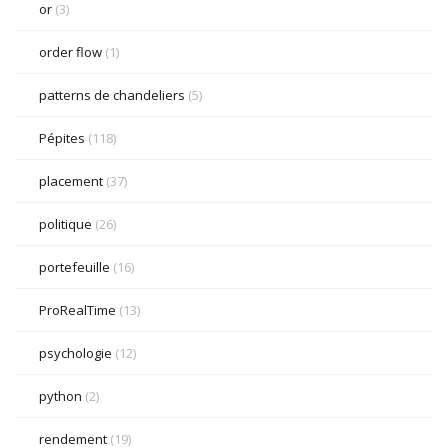
or
(3)
order flow
(1)
patterns de chandeliers
(5)
Pépites
(118)
placement
(37)
politique
(26)
portefeuille
(16)
ProRealTime
(13)
psychologie
(12)
python
(2)
rendement
(19)