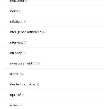
indicateur
(51)
indice
(2)
inflation
(1)
intelligence artificielle
(6)
interview
(7)
intraday
(1)
investissement
(153)
krach
(30)
liberté financière
(2)
liquidité
(4)
livres
(14)