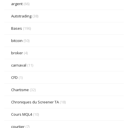
argent
(66)
Autotrading
(38)
Bases
(196)
bitcoin
(50)
broker
(4)
carnaval
(11)
CFD
(1)
Chartisme
(32)
Chroniques du Screener TA
(18)
Cours MQL4
(10)
courtier
(7)