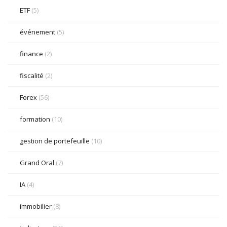
ETF
(5)
événement
(5)
finance
(2)
fiscalité
(2)
Forex
(56)
formation
(10)
gestion de portefeuille
(10)
Grand Oral
(7)
IA
(4)
immobilier
(8)