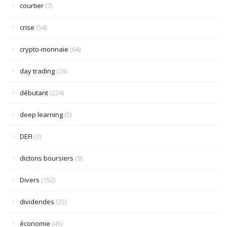
courtier
(7)
crise
(54)
crypto-monnaie
(64)
day trading
(26)
débutant
(224)
deep learning
(5)
DEFI
(3)
dictons boursiers
(9)
Divers
(152)
dividendes
(25)
économie
(45)