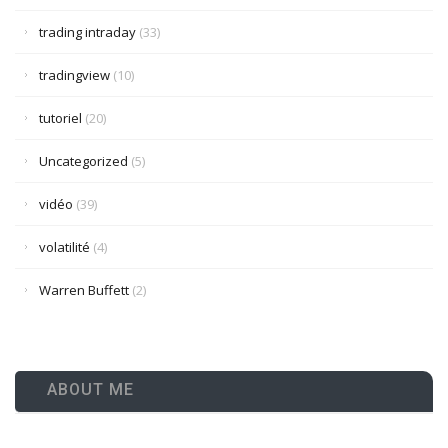
trading intraday
(33)
tradingview
(10)
tutoriel
(20)
Uncategorized
(5)
vidéo
(39)
volatilité
(4)
Warren Buffett
(2)
ABOUT ME