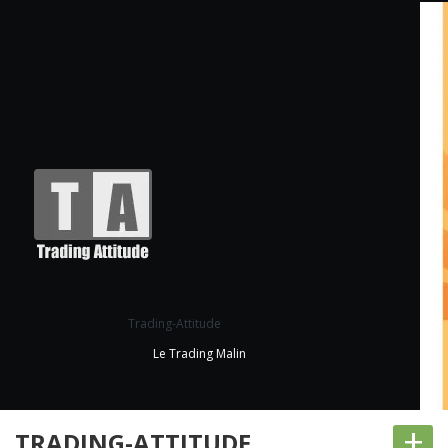
Trading-Attitude
Le Trading Malin
+
TRADING-ATTITUDE