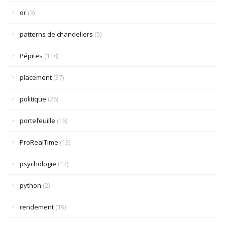
or
(3)
patterns de chandeliers
(5)
Pépites
(118)
placement
(37)
politique
(26)
portefeuille
(16)
ProRealTime
(13)
psychologie
(12)
python
(2)
rendement
(19)