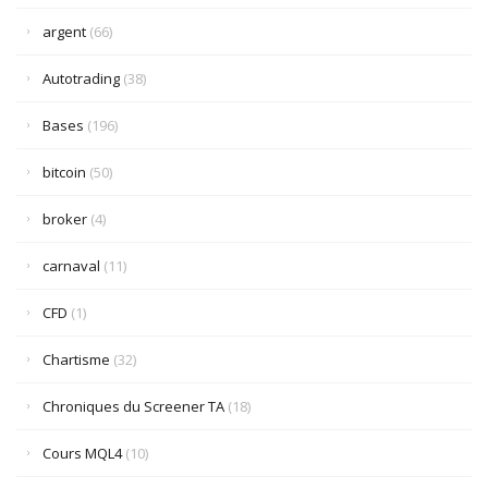
argent
(66)
Autotrading
(38)
Bases
(196)
bitcoin
(50)
broker
(4)
carnaval
(11)
CFD
(1)
Chartisme
(32)
Chroniques du Screener TA
(18)
Cours MQL4
(10)