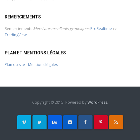
REMERCIEMENTS
Remerciements
Merci aux excellents graphiques
ProRealtime
et
TradingView
PLAN ET MENTIONS LÉGALES
Plan du site
-
Mentions légales
Copyright © 2015. Powered by
WordPress
.