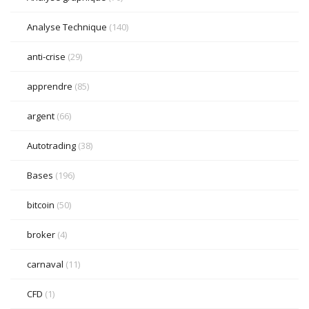
Analyse Technique
(140)
anti-crise
(29)
apprendre
(85)
argent
(66)
Autotrading
(38)
Bases
(196)
bitcoin
(50)
broker
(4)
carnaval
(11)
CFD
(1)