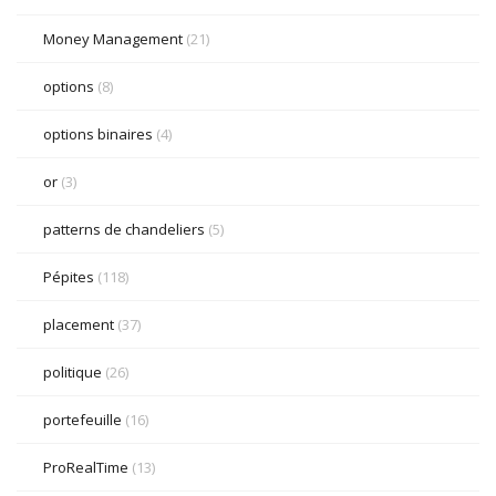
Money Management
(21)
options
(8)
options binaires
(4)
or
(3)
patterns de chandeliers
(5)
Pépites
(118)
placement
(37)
politique
(26)
portefeuille
(16)
ProRealTime
(13)