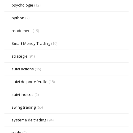
psychologie
(12)
python
(2)
rendement
(19)
Smart Money Trading
(10)
stratégie
(91)
suivi actions
(15)
suivi de portefeuille
(18)
suivi indices
(2)
swing trading
(65)
système de trading
(94)
trade
(2)