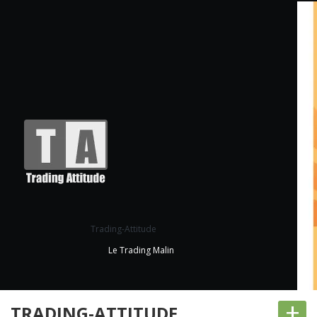
Trading-Attitude
Le Trading Malin
+
TRADING-ATTITUDE