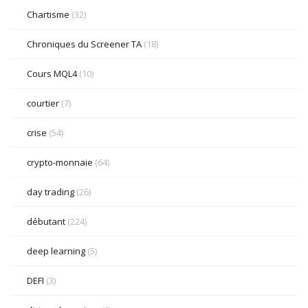
Chartisme
(32)
Chroniques du Screener TA
(18)
Cours MQL4
(10)
courtier
(7)
crise
(54)
crypto-monnaie
(64)
day trading
(26)
débutant
(224)
deep learning
(5)
DEFI
(3)