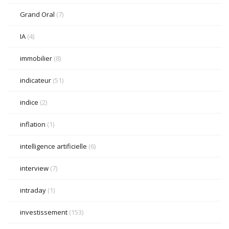
Grand Oral
(7)
IA
(4)
immobilier
(8)
indicateur
(51)
indice
(2)
inflation
(1)
intelligence artificielle
(6)
interview
(7)
intraday
(1)
investissement
(153)