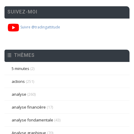
SUIVEZ-MOI
Suivre @tradingattitude
THÈMES
5 minutes
(2)
actions
(251)
analyse
(260)
analyse financière
(17)
analyse fondamentale
(43)
Analyse graphique
(70)