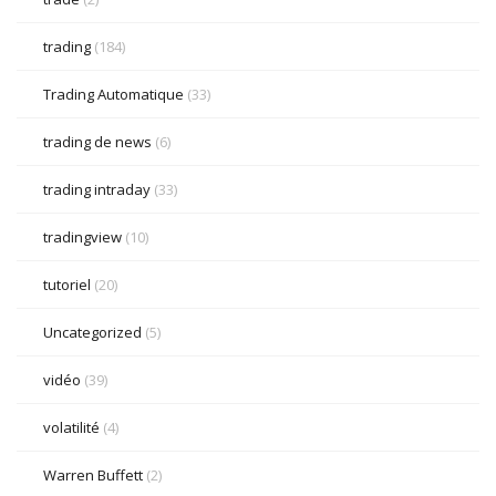
trading
(184)
Trading Automatique
(33)
trading de news
(6)
trading intraday
(33)
tradingview
(10)
tutoriel
(20)
Uncategorized
(5)
vidéo
(39)
volatilité
(4)
Warren Buffett
(2)