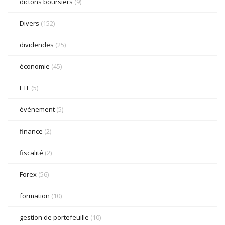
dictons boursiers
(9)
Divers
(152)
dividendes
(25)
économie
(45)
ETF
(5)
événement
(5)
finance
(2)
fiscalité
(2)
Forex
(56)
formation
(10)
gestion de portefeuille
(10)