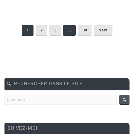
1
2
3
…
30
Next
RECHERCHER DANS LE SITE
SUIVEZ-MOI