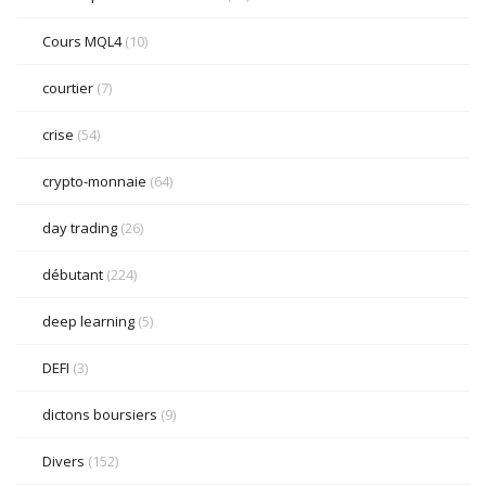
Cours MQL4
(10)
courtier
(7)
crise
(54)
crypto-monnaie
(64)
day trading
(26)
débutant
(224)
deep learning
(5)
DEFI
(3)
dictons boursiers
(9)
Divers
(152)