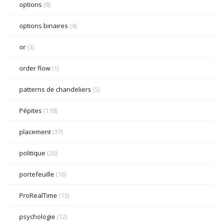
options
(8)
options binaires
(4)
or
(3)
order flow
(1)
patterns de chandeliers
(5)
Pépites
(118)
placement
(37)
politique
(26)
portefeuille
(16)
ProRealTime
(13)
psychologie
(12)