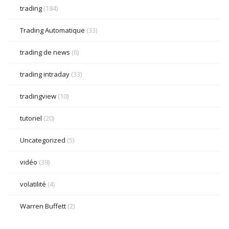
trading
(184)
Trading Automatique
(33)
trading de news
(6)
trading intraday
(33)
tradingview
(10)
tutoriel
(20)
Uncategorized
(5)
vidéo
(39)
volatilité
(4)
Warren Buffett
(2)