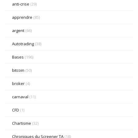
anti-crise
(29)
apprendre
(85)
argent
(66)
Autotrading
(38)
Bases
(196)
bitcoin
(50)
broker
(4)
carnaval
(11)
CFD
(1)
Chartisme
(32)
Chroniques du Screener TA
(18)