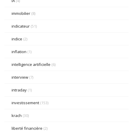
IA
(4)
immobilier
(8)
indicateur
(51)
indice
(2)
inflation
(1)
intelligence artificielle
(6)
interview
(7)
intraday
(1)
investissement
(153)
krach
(30)
liberté financière
(2)