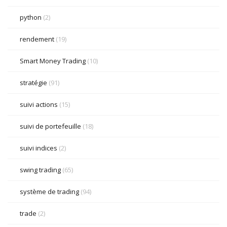
python
(2)
rendement
(19)
Smart Money Trading
(10)
stratégie
(91)
suivi actions
(15)
suivi de portefeuille
(18)
suivi indices
(2)
swing trading
(65)
système de trading
(94)
trade
(2)