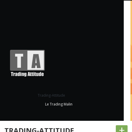
Trading-Attitude
Le Trading Malin
+
TRADING-ATTITUDE