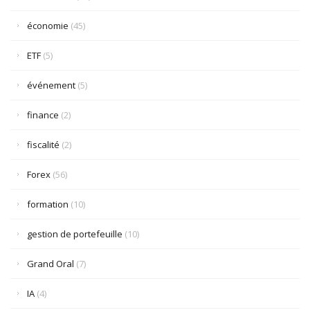
économie
(45)
ETF
(5)
événement
(5)
finance
(2)
fiscalité
(2)
Forex
(56)
formation
(10)
gestion de portefeuille
(10)
Grand Oral
(7)
IA
(4)