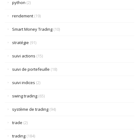
python
(2)
rendement
(19)
Smart Money Trading
(10)
stratégie
(91)
suivi actions
(15)
suivi de portefeuille
(18)
suivi indices
(2)
swing trading
(65)
système de trading
(94)
trade
(2)
trading
(184)