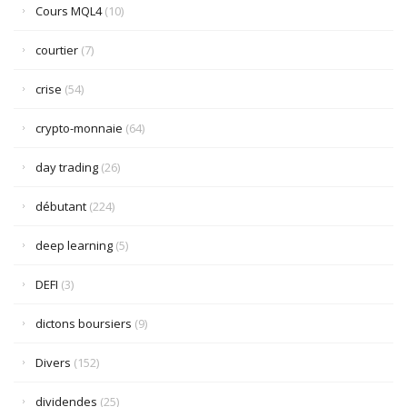
Cours MQL4
(10)
courtier
(7)
crise
(54)
crypto-monnaie
(64)
day trading
(26)
débutant
(224)
deep learning
(5)
DEFI
(3)
dictons boursiers
(9)
Divers
(152)
dividendes
(25)