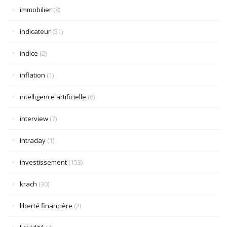
immobilier
(8)
indicateur
(51)
indice
(2)
inflation
(1)
intelligence artificielle
(6)
interview
(7)
intraday
(1)
investissement
(153)
krach
(30)
liberté financière
(2)