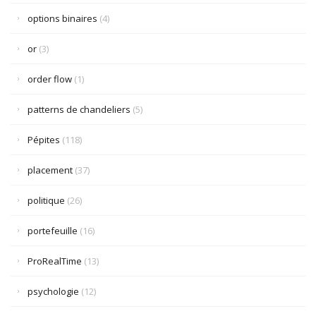
options binaires
(4)
or
(3)
order flow
(1)
patterns de chandeliers
(5)
Pépites
(118)
placement
(37)
politique
(26)
portefeuille
(16)
ProRealTime
(13)
psychologie
(12)