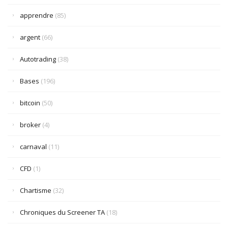
apprendre
(85)
argent
(66)
Autotrading
(38)
Bases
(196)
bitcoin
(50)
broker
(4)
carnaval
(11)
CFD
(1)
Chartisme
(32)
Chroniques du Screener TA
(18)