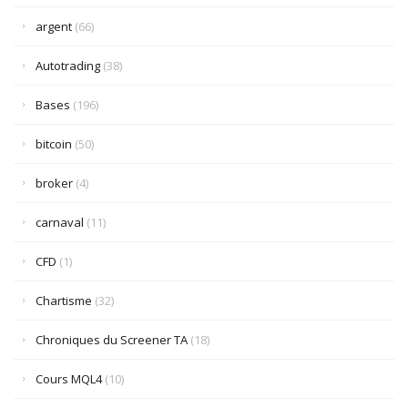
argent
(66)
Autotrading
(38)
Bases
(196)
bitcoin
(50)
broker
(4)
carnaval
(11)
CFD
(1)
Chartisme
(32)
Chroniques du Screener TA
(18)
Cours MQL4
(10)