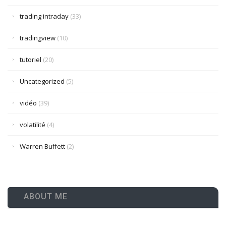
trading intraday
(33)
tradingview
(10)
tutoriel
(20)
Uncategorized
(5)
vidéo
(39)
volatilité
(4)
Warren Buffett
(2)
ABOUT ME