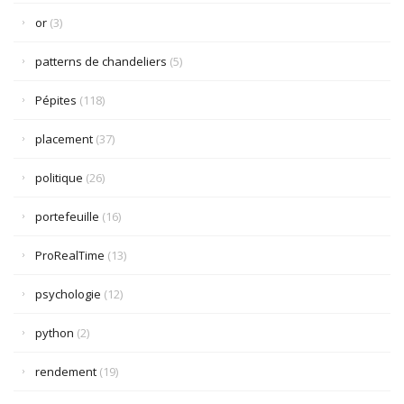
or
(3)
patterns de chandeliers
(5)
Pépites
(118)
placement
(37)
politique
(26)
portefeuille
(16)
ProRealTime
(13)
psychologie
(12)
python
(2)
rendement
(19)