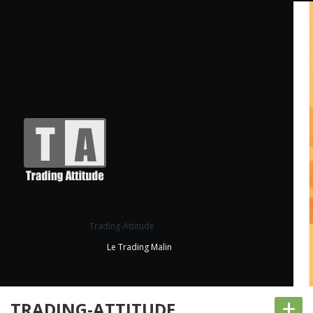
Trading-Attitude
Le Trading Malin
+
TRADING-ATTITUDE