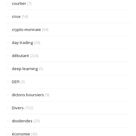
courtier
(7)
crise
(54)
crypto-monnaie
(64)
day trading
(26)
débutant
(224)
deep learning
(5)
DEFI
(3)
dictons boursiers
(9)
Divers
(152)
dividendes
(25)
économie
(45)