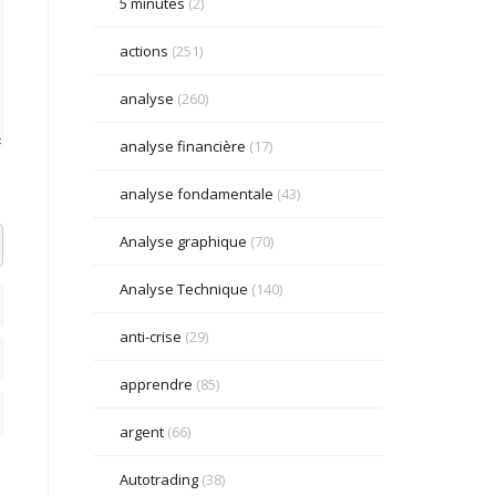
5 minutes
(2)
actions
(251)
analyse
(260)
analyse financière
(17)
analyse fondamentale
(43)
Analyse graphique
(70)
el datetime=""> <em> <i> <q cite=""> <strike> <strong>
Analyse Technique
(140)
anti-crise
(29)
apprendre
(85)
argent
(66)
Autotrading
(38)