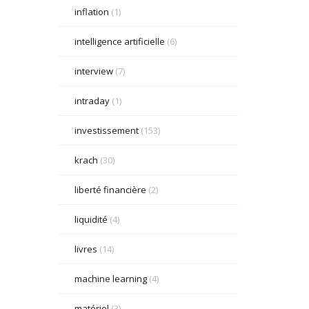
inflation
(1)
intelligence artificielle
(6)
interview
(7)
intraday
(1)
investissement
(153)
krach
(30)
liberté financière
(2)
liquidité
(4)
livres
(14)
machine learning
(4)
matériel
(3)