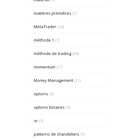
matières premières
(2)
MetaTrader
(24)
méthode 1
(7)
méthode de trading
(66)
momentum
(27)
Money Management
(21)
options
(8)
options binaires
(4)
or
(3)
patterns de chandeliers
(5)