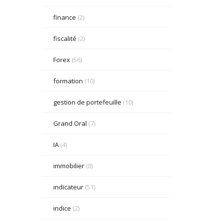
finance
(2)
fiscalité
(2)
Forex
(56)
formation
(10)
gestion de portefeuille
(10)
Grand Oral
(7)
IA
(4)
immobilier
(8)
indicateur
(51)
indice
(2)