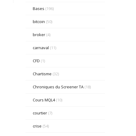
Bases
(196)
bitcoin
(50)
broker
(4)
carnaval
(11)
CFD
(1)
Chartisme
(32)
Chroniques du Screener TA
(18)
Cours MQL4
(10)
courtier
(7)
crise
(54)