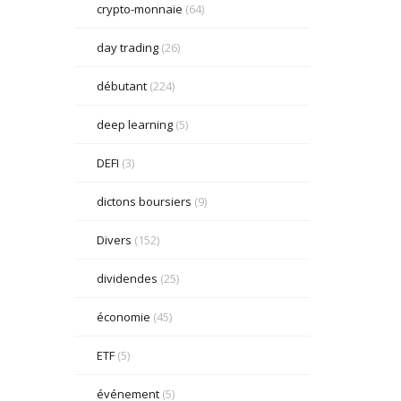
crypto-monnaie
(64)
day trading
(26)
débutant
(224)
deep learning
(5)
DEFI
(3)
dictons boursiers
(9)
Divers
(152)
dividendes
(25)
économie
(45)
ETF
(5)
événement
(5)