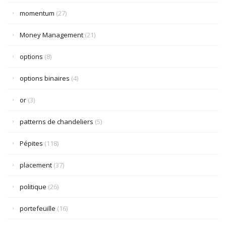
momentum
(27)
Money Management
(21)
options
(8)
options binaires
(4)
or
(3)
patterns de chandeliers
(5)
Pépites
(118)
placement
(37)
politique
(26)
portefeuille
(16)