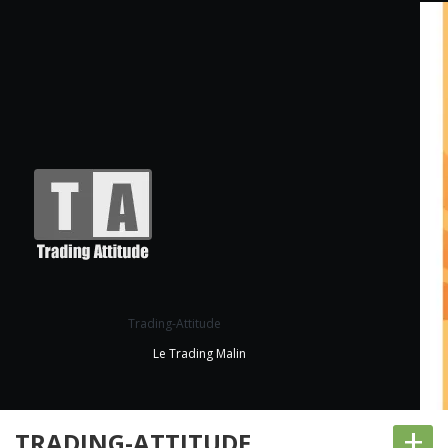
Trading-Attitude
Le Trading Malin
+
TRADING-ATTITUDE