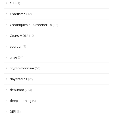
CFD
(1)
Chartisme
(32)
Chroniques du Screener TA
(18)
Cours MQL4
(10)
courtier
(7)
crise
(54)
crypto-monnaie
(64)
day trading
(26)
débutant
(224)
deep learning
(5)
DEFI
(3)