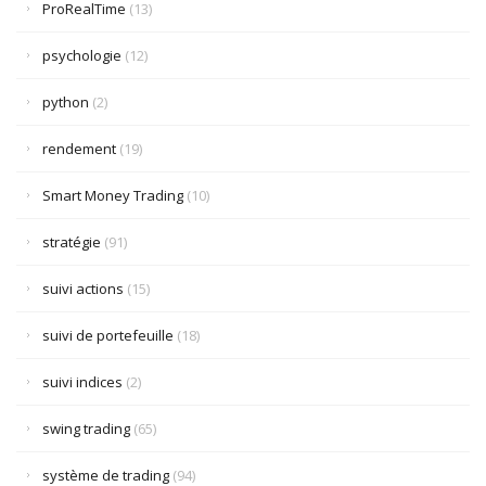
ProRealTime
(13)
psychologie
(12)
python
(2)
rendement
(19)
Smart Money Trading
(10)
stratégie
(91)
suivi actions
(15)
suivi de portefeuille
(18)
suivi indices
(2)
swing trading
(65)
système de trading
(94)