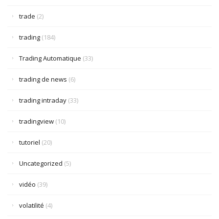
trade
(2)
trading
(184)
Trading Automatique
(33)
trading de news
(6)
trading intraday
(33)
tradingview
(10)
tutoriel
(20)
Uncategorized
(5)
vidéo
(39)
volatilité
(4)