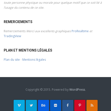
toute personne physique ou morale pour quelque motif que ce soit lié à
l’usage du contenu de ce site.
REMERCIEMENTS
Remerciements
Merci aux excellents graphiques
ProRealtime
et
TradingView
PLAN ET MENTIONS LÉGALES
Plan du site
-
Mentions légales
Copyright © 2015. Powered by
WordPress
.