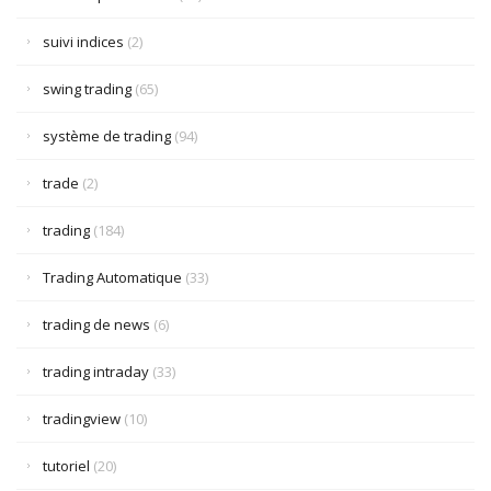
suivi indices
(2)
swing trading
(65)
système de trading
(94)
trade
(2)
trading
(184)
Trading Automatique
(33)
trading de news
(6)
trading intraday
(33)
tradingview
(10)
tutoriel
(20)