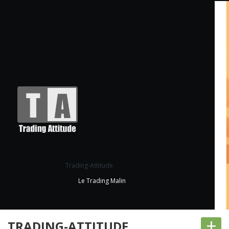
Trading-Attitude
Le Trading Malin
+
TRADING-ATTITUDE