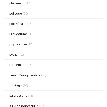
placement
(37)
politique
(26)
portefeuille
(16)
ProRealTime
(13)
psychologie
(12)
python
(2)
rendement
(19)
Smart Money Trading
(10)
stratégie
(91)
suivi actions
(15)
suivi de portefeuille
(18)