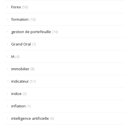
Forex
(56)
formation
(10)
gestion de portefeuille
(10)
Grand Oral
(7)
IA
(4)
immobilier
(8)
indicateur
(51)
indice
(2)
inflation
(1)
intelligence artificielle
(6)