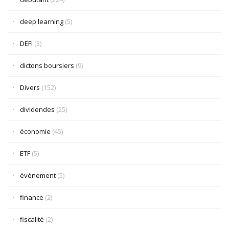
deep learning
(5)
DEFI
(3)
dictons boursiers
(9)
Divers
(152)
dividendes
(25)
économie
(45)
ETF
(5)
événement
(5)
finance
(2)
fiscalité
(2)