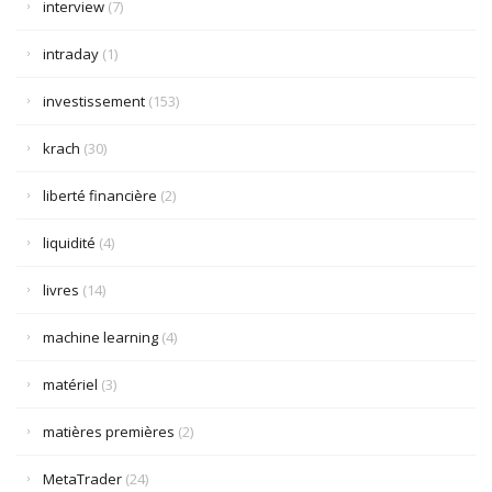
interview
(7)
intraday
(1)
investissement
(153)
krach
(30)
liberté financière
(2)
liquidité
(4)
livres
(14)
machine learning
(4)
matériel
(3)
matières premières
(2)
MetaTrader
(24)