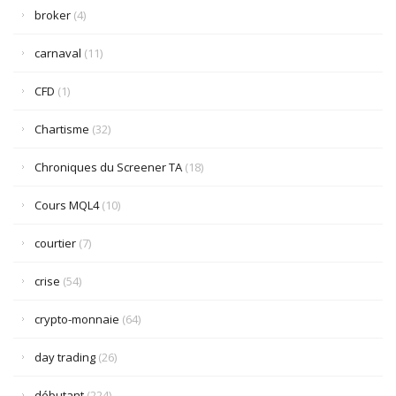
broker
(4)
carnaval
(11)
CFD
(1)
Chartisme
(32)
Chroniques du Screener TA
(18)
Cours MQL4
(10)
courtier
(7)
crise
(54)
crypto-monnaie
(64)
day trading
(26)
débutant
(224)