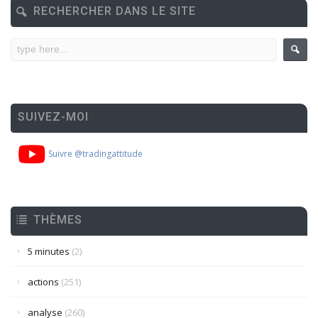
RECHERCHER DANS LE SITE
SUIVEZ-MOI
Suivre @tradingattitude
THÈMES
5 minutes
(2)
actions
(251)
analyse
(260)