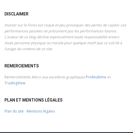
DISCLAIMER
Investir sur le Forex est risqué et peu provoquer des pertes de capital. Les
performances passées ne présument pas les performances futures.
L'auteur de ce blog décline expressément toute responsabilité envers
toute personne physique ou morale pour quelque motif que ce soit lié à
l’usage du contenu de ce site.
REMERCIEMENTS
Remerciements
Merci aux excellents graphiques
ProRealtime
et
TradingView
PLAN ET MENTIONS LÉGALES
Plan du site
-
Mentions légales