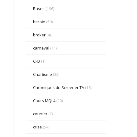
Bases
(196)
bitcoin
(50)
broker
(4)
carnaval
(11)
CFD
(1)
Chartisme
(32)
Chroniques du Screener TA
(18)
Cours MQL4
(10)
courtier
(7)
crise
(54)