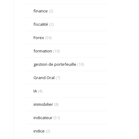
finance
(2)
fiscalité
(2)
Forex
(56)
formation
(10)
gestion de portefeuille
(10)
Grand Oral
(7)
IA
(4)
immobilier
(8)
indicateur
(51)
indice
(2)