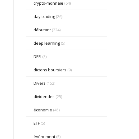
crypto-monnaie
(64)
day trading
(26)
débutant
(224)
deep learning
(5)
DEFI
(3)
dictons boursiers
(9)
Divers
(152)
dividendes
(25)
économie
(45)
ETF
(5)
événement
(5)