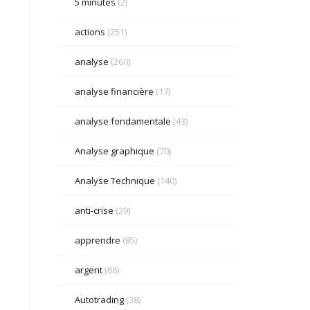
5 minutes
(2)
actions
(251)
analyse
(260)
analyse financière
(17)
analyse fondamentale
(43)
Analyse graphique
(70)
Analyse Technique
(140)
anti-crise
(29)
apprendre
(85)
argent
(66)
Autotrading
(38)