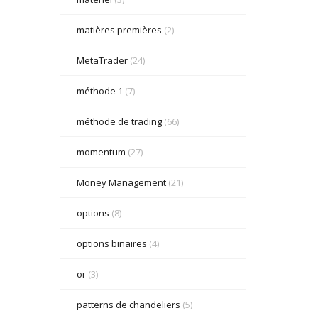
matières premières
(2)
MetaTrader
(24)
méthode 1
(7)
méthode de trading
(66)
momentum
(27)
Money Management
(21)
options
(8)
options binaires
(4)
or
(3)
patterns de chandeliers
(5)