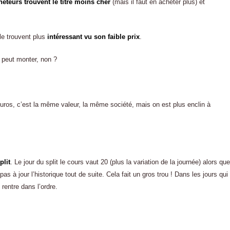
teurs trouvent le titre moins cher
(mais il faut en acheter plus) et
le trouvent plus
intéressant vu son faible prix
.
x peut monter, non ?
euros, c’est la même valeur, la même société, mais on est plus enclin à
plit
. Le jour du split le cours vaut 20 (plus la variation de la journée) alors que
 pas à jour l’historique tout de suite. Cela fait un gros trou ! Dans les jours qui
 rentre dans l’ordre.