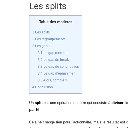
Les splits
Table des matières
1
Les splits
2
Les regroupements
3
Les gaps
3.1
Le gap commun
3.2
Le gap de break
3.3
Le gap de continuation
3.4
Le gap d’épuisement
3.5
Alors, comblé ?
4
Conclusion
Un
split
est une opération sur titre qui consiste à
diviser l
par N
.
Cela ne change rien pour l’actionnaire, mais le résultat est q