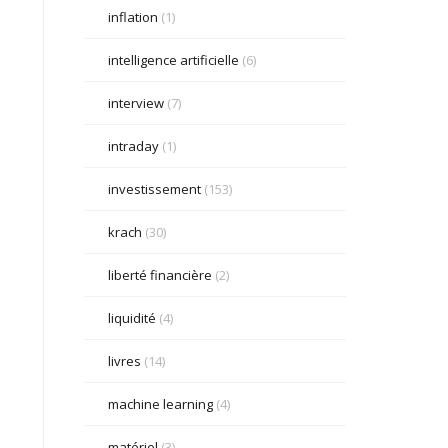
inflation
(1)
intelligence artificielle
(6)
interview
(7)
intraday
(1)
investissement
(153)
krach
(30)
liberté financière
(2)
liquidité
(4)
livres
(14)
machine learning
(4)
matériel
(3)